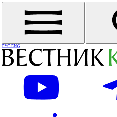
РУС
ENG