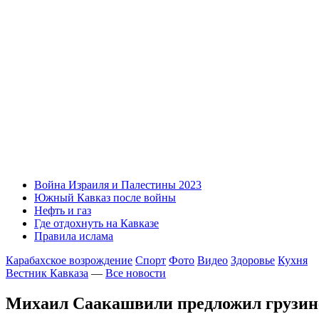
Война Израиля и Палестины 2023
Южный Кавказ после войны
Нефть и газ
Где отдохнуть на Кавказе
Правила ислама
Карабахское возрождение
Спорт
Фото
Видео
Здоровье
Кухня
Вестник Кавказа
—
Все новости
Михаил Саакашвили предложил грузин