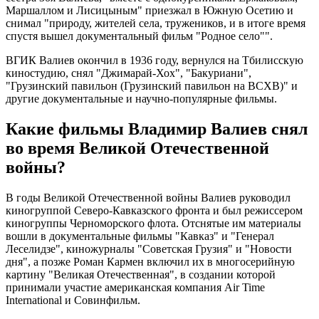
Маршаллом и Лисицыным" приезжал в Южную Осетию и
снимал "природу, жителей села, тружеников, и в итоге время
спустя вышел документальный фильм "Родное село"".
ВГИК Валиев окончил в 1936 году, вернулся на Тбилисскую
киностудию, снял "Джимарай-Хох", "Бакуриани",
"Грузинский павильон (Грузинский павильон на ВСХВ)" и
другие документальные и научно-популярные фильмы.
Какие фильмы Владимир Валиев снял
во время Великой Отечественной
войны?
В годы Великой Отечественной войны Валиев руководил
киногруппой Северо-Кавказского фронта и был режиссером
киногруппы Черноморского флота. Отснятые им материалы
вошли в документальные фильмы "Кавказ" и "Генерал
Леселидзе", киножурналы "Советская Грузия" и "Новости
дня", а позже Роман Кармен включил их в многосерийную
картину "Великая Отечественная", в создании которой
принимали участие американская компания Air Time
International и Совинфильм.