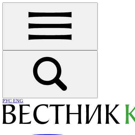
РУС
ENG