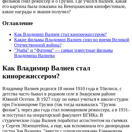
фильмов снял режиссер и о Грузии. Где учился Валиев, какая
его картина была показана на Венецианском кинофестивале,
какие награды и звания получил?
Оглавление
Как Владимир Валиев стал кинорежиссером?
Какие фильмы Владимир Валиев снял во время Великой
Отечественной войны?
"Ушба" и "Фатима" — самые известные фильмы
Владимира Валиева
Как Владимир Валиев стал
кинорежиссером?
Владимир Валиев родился 18 июня 1910 года в Тбилиси, с
детства часто бывал в родовом селе в Знаурском районе
Южной Осетии. В 1927 году он начал учиться в школе-студии
при Госкинпроме Грузии (так тогда называлась "Грузия-
фильм"), через два года стал помощником режиссера, а в 1931-
м поступил на операторский факультет ВГИКа. В
студенческие годы Валиев поработал ассистентом на съемках
у Сергея Эйзенштейна, а еще, как вспоминала его двоюродная
сестра Зоя Валиева, "вместе с однокурсниками Ермаковым,