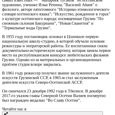
самых известных — "Махарбек Туганов" об осетинском
художнике, ученике Ильи Репина; "Василий Абаев" о
филологе, авторе пятитомного "Историко-этимологического
словаря осетинского языка"; "Искусство, рожденное в горах"
о культуре осетинского народа; посвященные Грузии "По
снежным склонам Бакуриани", "Новая Сванетия" и
"Термальные воды Грузии".
В 1955 году постановщик основал в Цхинвале первую
национальную школу-студию, в которой обучали основам
режиссуры и операторской работы. Ее воспитанники сняли
документально-историческую картину, которая заняла первое
место на республиканском конкурсе любительских фильмов
Грузии. Однако из-за материальных и организационных
проблем студия вскоре закрылась.
В 1961 году режиссер получил звание заслуженного деятеля
искусств Грузинской ССР, в 1965-м стал заслуженным
деятелем искусств Северо-Осетинской АССР.
Он скончался 23 декабря 1992 года в Тбилиси. В декабре
2017-го указом главы Северной Осетии Валиев посмертно
был награжден медалью "Во Славу Осетии".
Читайте нас в