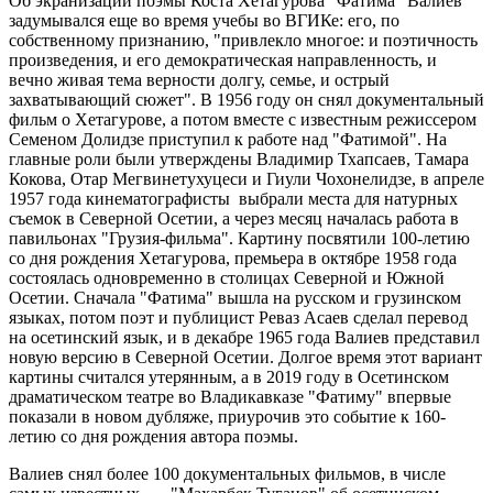
Об экранизации поэмы Коста Хетагурова "Фатима" Валиев
задумывался еще во время учебы во ВГИКе: его, по
собственному признанию, "привлекло многое: и поэтичность
произведения, и его демократическая направленность, и
вечно живая тема верности долгу, семье, и острый
захватывающий сюжет". В 1956 году он снял документальный
фильм о Хетагурове, а потом вместе с известным режиссером
Семеном Долидзе приступил к работе над "Фатимой". На
главные роли были утверждены Владимир Тхапсаев, Тамара
Кокова, Отар Мегвинетухуцеси и Гиули Чохонелидзе, в апреле
1957 года кинематографисты выбрали места для натурных
съемок в Северной Осетии, а через месяц началась работа в
павильонах "Грузия-фильма". Картину посвятили 100-летию
со дня рождения Хетагурова, премьера в октябре 1958 года
состоялась одновременно в столицах Северной и Южной
Осетии. Сначала "Фатима" вышла на русском и грузинском
языках, потом поэт и публицист Реваз Асаев сделал перевод
на осетинский язык, и в декабре 1965 года Валиев представил
новую версию в Северной Осетии. Долгое время этот вариант
картины считался утерянным, а в 2019 году в Осетинском
драматическом театре во Владикавказе "Фатиму" впервые
показали в новом дубляже, приурочив это событие к 160-
летию со дня рождения автора поэмы.
Валиев снял более 100 документальных фильмов, в числе