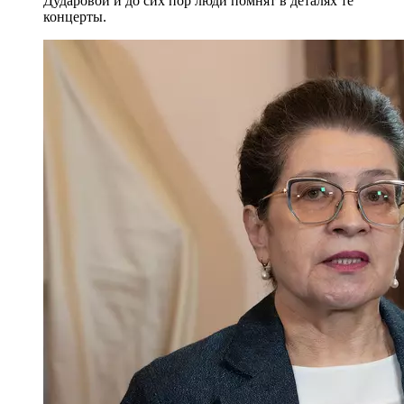
Дударовой и до сих пор люди помнят в деталях те
концерты.