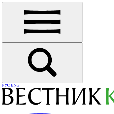
РУС
ENG