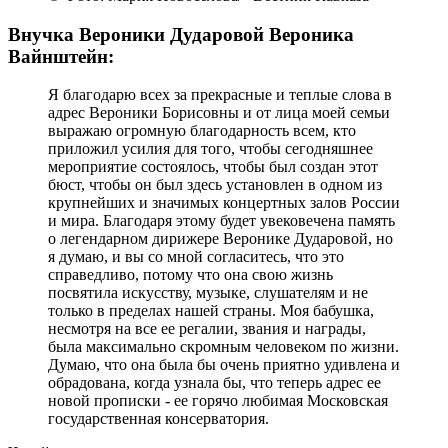
Внучка Вероники Дударовой Вероника
Вайнштейн:
Я благодарю всех за прекрасные и теплые слова в
адрес Вероники Борисовны и от лица моей семьи
выражаю огромную благодарность всем, кто
приложил усилия для того, чтобы сегодняшнее
мероприятие состоялось, чтобы был создан этот
бюст, чтобы он был здесь установлен в одном из
крупнейших и значимых концертных залов России
и мира. Благодаря этому будет увековечена память
о легендарном дирижере Веронике Дударовой, но
я думаю, и вы со мной согласитесь, что это
справедливо, потому что она свою жизнь
посвятила искусству, музыке, слушателям и не
только в пределах нашей страны. Моя бабушка,
несмотря на все ее регалии, звания и награды,
была максимально скромным человеком по жизни.
Думаю, что она была бы очень приятно удивлена и
обрадована, когда узнала бы, что теперь адрес ее
новой прописки - ее горячо любимая Московская
государственная консерватория.