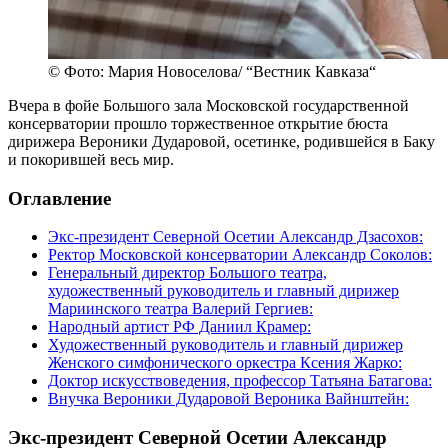
© Фото: Мария Новоселова/ “Вестник Кавказа“
Вчера в фойе Большого зала Московской государственной
консерватории прошло торжественное открытие бюста
дирижера Вероники Дударовой, осетинке, родившейся в Баку
и покорившей весь мир.
Оглавление
Экс-президент Северной Осетии Александр Дзасохов:
Ректор Московской консерватории Александр Соколов:
Генеральный директор Большого театра,
художественный руководитель и главный дирижер
Мариинского театра Валерий Гергиев:
Народный артист РФ Даниил Крамер:
Художественный руководитель и главный дирижер
Женского симфонического оркестра Ксения Жарко:
Доктор искусствоведения, профессор Татьяна Батагова:
Внучка Вероники Дударовой Вероника Вайнштейн:
Экс-президент Северной Осетии Александр