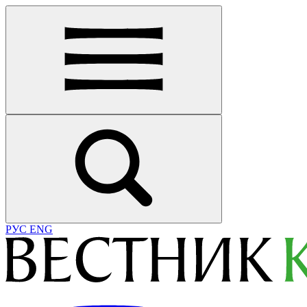
РУС
ENG