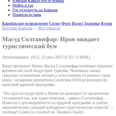
Южный Кавказ после войны
Нефть и газ
Где отдохнуть на Кавказе
Правила ислама
Карабахское возрождение
Спорт
Фото
Видео
Здоровье
Кухня
Вестник Кавказа
—
Все новости
Масуд Солтанифар: Иран ожидает
туристический бум
Опубликовано: 19:11, 23 июл 2015 (UTC+3 MSK)
Вице-президент Ирана Масуд Солтанифар пообещал хорошие
времена местной индустрии туризма. Чиновник связал
грядущее повышение интереса отпускников из разных стран
мира с недавним принятием Совбезом ООН резолюции по
иранской ядерной программе.
"Ни одна из индустрий в Иране не выиграет от заключения
соглашения так, как туристическая, - заявил Солтанифар. -
Новости о договоренности по ядерной программе и снятие
экономических санкций взбодрили туристическую отрасль", -
сообщает Lenta со ссылкой на Business Insider.