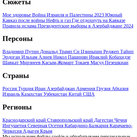
Сюжеты
Мое здоровье
Война Израиля и Палестины 2023
Южный
Кавказ после войны
Нефть и газ
Где отдохнуть на Кавказе
Правила ислама
Президентские выборы в Азербайджане 2024
Персоны
Владимир Путин
Дональд Трамп
Си Цзиньпин
Реджеп Тайип
Эрдоган
Ильхам Алиев
Никол Пашинян
Ираклий Кобахидзе
Шавкат Мирзиеев
Касым-Жомарт Токаев
Масуд Пезешкиан
Страны
Россия
Турция
Иран
Азербайджан
Армения
Грузия
Абхазия
Израиль
Казахстан
Узбекистан
Китай
США
Регионы
Краснодарский край
Ставропольский край
Дагестан
Чечня
Ингушетия
Северная Осетия
Кабардино-Балкария
Карачаево-
Черкесия
Адыгея
Крым
Мы используем файлы cookie и обрабатываем персональные