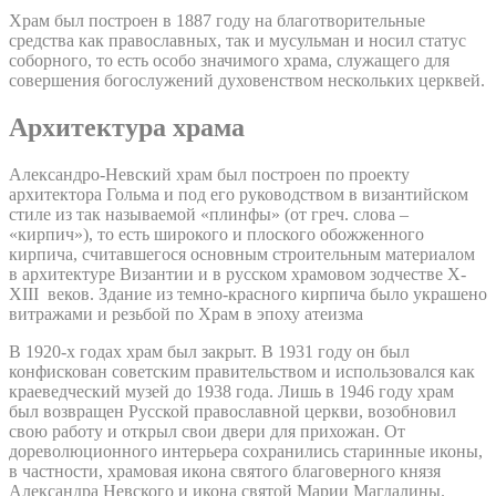
Храм был построен в 1887 году на благотворительные
средства как православных, так и мусульман и носил статус
соборного, то есть особо значимого храма, служащего для
совершения богослужений духовенством нескольких церквей.
Архитектура храма
Александро-Невский храм был построен по проекту
архитектора Гольма и под его руководством в византийском
стиле из так называемой «плинфы» (от греч. слова –
«кирпич»), то есть широкого и плоского обожженного
кирпича, считавшегося основным строительным материалом
в архитектуре Византии и в русском храмовом зодчестве X-
XIII веков. Здание из темно-красного кирпича было украшено
витражами и резьбой по Храм в эпоху атеизма
В 1920-х годах храм был закрыт. В 1931 году он был
конфискован советским правительством и использовался как
краеведческий музей до 1938 года. Лишь в 1946 году храм
был возвращен Русской православной церкви, возобновил
свою работу и открыл свои двери для прихожан. От
дореволюционного интерьера сохранились старинные иконы,
в частности, храмовая икона святого благоверного князя
Александра Невского и икона святой Марии Магдалины.