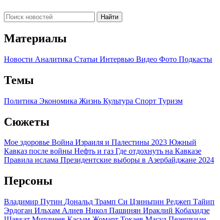
Найти
Материалы
Новости
Аналитика
Статьи
Интервью
Видео
Фото
Подкасты
Темы
Политика
Экономика
Жизнь
Культура
Спорт
Туризм
Сюжеты
Мое здоровье
Война Израиля и Палестины 2023
Южный
Кавказ после войны
Нефть и газ
Где отдохнуть на Кавказе
Правила ислама
Президентские выборы в Азербайджане 2024
Персоны
Владимир Путин
Дональд Трамп
Си Цзиньпин
Реджеп Тайип
Эрдоган
Ильхам Алиев
Никол Пашинян
Ираклий Кобахидзе
Шавкат Мирзиеев
Касым-Жомарт Токаев
Масуд Пезешкиан