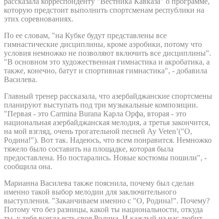
рассказала корреспонденту "Вестника Кавказа" о программе,
которую предстоит выполнить спортсменам республики на
этих соревнованиях.
По ее словам, "на Кубке будут представлены все
гимнастические дисциплины, кроме аэробики, потому что
условия немножко не позволяют включить все дисциплины".
"В основном это художественная гимнастика и акробатика, а
также, конечно, батут и спортивная гимнастика", - добавила
Василева.
Главный тренер рассказала, что азербайджанские спортсмены
планируют выступать под три музыкальные композиции.
"Первая - это Carmina Burana Карла Орфа, вторая - это
национальная азербайджанская мелодия, а третья закончится,
на мой взгляд, очень трогательной песней Ay Veten’("О,
Родина!"). Вот так. Надеюсь, что всем понравится. Немножко
тяжело было составить на площадке, которая была
предоставлена. Но постарались. Новые костюмы пошили", -
сообщила она.
Марианна Василева также пояснила, почему был сделан
именно такой выбор мелодии для заключительного
выступления. "Заканчиваем именно с "О, Родина!". Почему?
Потому что без разницы, какой ты национальности, откуда
ты, у тебя всегда есть своя Родина. И каждый из нас любит