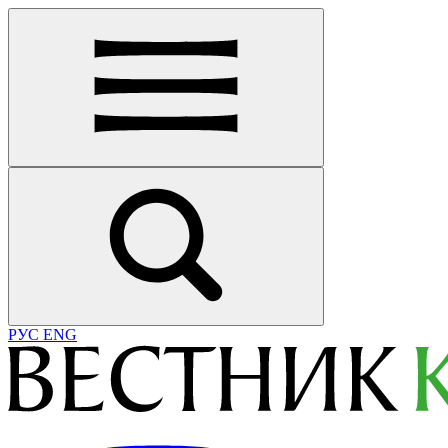
РУС
ENG