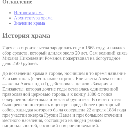
Оглавление
История храма
Архитектура храма
Значение храма
История храма
Идея его строительства зародилась еще в 1868 году, и начался
сбор средств, который длился около 20 лет. Сам великий князь
Михаил Николаевич Романов пожертвовал на богоугодное
дело 2500 рублей.
До возведения храма в городе, носившем в то время название
Елизаветполь (в честь императрицы Елизаветы Алексеевны
— жены Александра I), действовала церковь Захария и
Елизаветы, которая долгие годы оставалась единственной
православной церковью города, а к концу 1880-х годов
совершенно обветшала и могла обрушиться. В связи с этим
было решено построить в центре города более просторный
собор, закладка которого была совершена 22 апреля 1884 года
при участии экзарха Грузии Павла и при большом стечении
местного населения, состоящего из людей разных
национальностей, сословий и вероисповеданий.