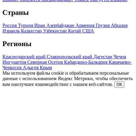
Страны
Россия
Турция
Иран
Азербайджан
Армения
Грузия
Абхазия
Израиль
Казахстан
Узбекистан
Китай
США
Регионы
Краснодарский край
Ставропольский край
Дагестан
Чечня
Ингушетия
Северная Осетия
Кабардино-Балкария
Карачаево-
Черкесия
Адыгея
Крым
Мы используем файлы cookie и обрабатываем персональные
данные с использованием Яндекс Метрики, чтобы обеспечить
вам наилучшее взаимодействие с нашим веб-сайтом.
ОК