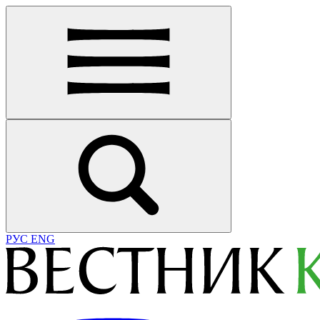
РУС
ENG