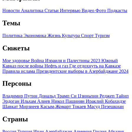
Новости
Аналитика
Статьи
Интервью
Видео
Фото
Подкасты
Темы
Политика
Экономика
Жизнь
Культура
Спорт
Туризм
Сюжеты
Мое здоровье
Война Израиля и Палестины 2023
Южный
Кавказ после войны
Нефть и газ
Где отдохнуть на Кавказе
Правила ислама
Президентские выборы в Азербайджане 2024
Персоны
Владимир Путин
Дональд Трамп
Си Цзиньпин
Реджеп Тайип
Эрдоган
Ильхам Алиев
Никол Пашинян
Ираклий Кобахидзе
Шавкат Мирзиеев
Касым-Жомарт Токаев
Масуд Пезешкиан
Страны
Россия
Турция
Иран
Азербайджан
Армения
Грузия
Абхазия