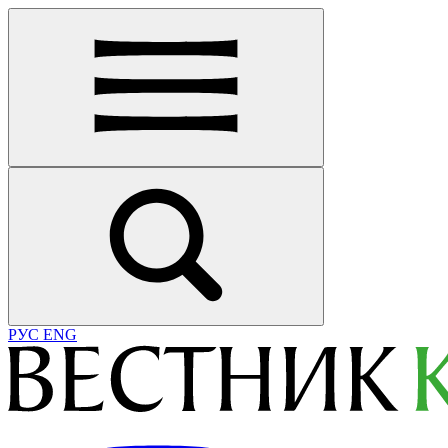
РУС
ENG