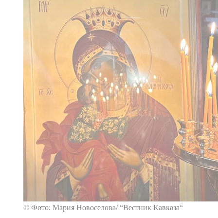
© Фото: Мария Новоселова/ “Вестник Кавказа“