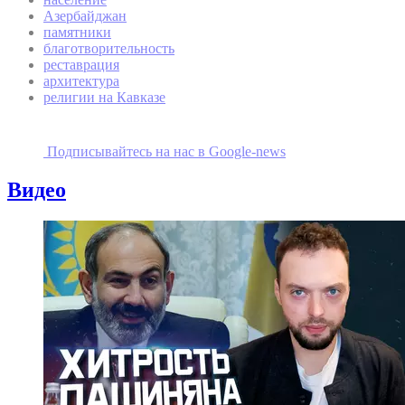
Азербайджан
памятники
благотворительность
реставрация
архитектура
религии на Кавказе
Подписывайтесь на наc в Google-news
Видео