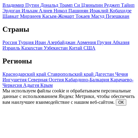
Владимир Путин
Дональд Трамп
Си Цзиньпин
Реджеп Тайип
Эрдоган
Ильхам Алиев
Никол Пашинян
Ираклий Кобахидзе
Шавкат Мирзиеев
Касым-Жомарт Токаев
Масуд Пезешкиан
Страны
Россия
Турция
Иран
Азербайджан
Армения
Грузия
Абхазия
Израиль
Казахстан
Узбекистан
Китай
США
Регионы
Краснодарский край
Ставропольский край
Дагестан
Чечня
Ингушетия
Северная Осетия
Кабардино-Балкария
Карачаево-
Черкесия
Адыгея
Крым
Мы используем файлы cookie и обрабатываем персональные
данные с использованием Яндекс Метрики, чтобы обеспечить
вам наилучшее взаимодействие с нашим веб-сайтом.
ОК