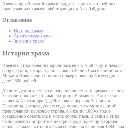
Александро-Невский храм в Гяндже – один из старейших
православных храмов, действующих в Азербайджане.
Оглавление
История храма
Архитектура храма
Значение храма
История храма
Идея его строительства зародилась еще в 1868 году, и начался
сбор средств, который длился около 20 лет. Сам великий князь
Михаил Николаевич Романов пожертвовал на богоугодное
дело 2500 рублей.
До возведения храма в городе, носившем в то время название
Елизаветполь (в честь императрицы Елизаветы Алексеевны
— жены Александра I), действовала церковь Захария и
Елизаветы, которая долгие годы оставалась единственной
православной церковью города, а к концу 1880-х годов
совершенно обветшала и могла обрушиться. В связи с этим
было решено построить в центре города более просторный
собор, закладка которого была совершена 22 апреля 1884 года