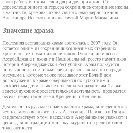
свою работу и открыл свои двери для прихожан. От
дореволюционного интерьера сохранились старинные иконы,
в частности, храмовая икона святого благоверного князя
Александра Невского и икона святой Марии Магдалины.
Значение храма
Последняя реставрация храма состоялась в 2007 году. Он
остается одним из сохранившихся значимых старейших
христианских памятников не только Гянджи, но и всего
Азербайджана и входит в Национальный реестр памятников
истории Азербайджанской Республики. Храм пользуется
популярностью не только среди православных, но и среди
мусульман, которые также посещают этот Божий дом.
Богослужения в храме совершаются по субботним и
воскресным дням, а также по великим праздникам. Также
ведется духовно-просветительская деятельность, проводятся
беседы перед таинствами Крещения и Венчания.
Деятельность русского православного храма, возведенного в
честь святого великого князя Александра Невского в Гяндже,
свидетельствует о том, насколько в Азербайджане уважают и
ценят давние традиции многокультурности и религиозной
толерантности.