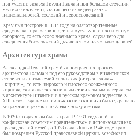
при участии экзарха Грузии Павла и при большом стечении
местного населения, состоящего из людей разных
национальностей, сословий и вероисповеданий.
Храм был построен в 1887 году на благотворительные
средства как православных, так и мусульман и носил статус
соборного, то есть особо значимого храма, служащего для
совершения богослужений духовенством нескольких церквей.
Архитектура храма
Александро-Невский храм был построен по проекту
архитектора Гольма и под его руководством в византийском
стиле из так называемой «плинфы» (от греч. слова –
«кирпич»), то есть широкого и плоского обожженного
кирпича, считавшегося основным строительным материалом
в архитектуре Византии и в русском храмовом зодчестве X-
XIII веков. Здание из темно-красного кирпича было украшено
витражами и резьбой по Храм в эпоху атеизма
В 1920-х годах храм был закрыт. В 1931 году он был
конфискован советским правительством и использовался как
краеведческий музей до 1938 года. Лишь в 1946 году храм
был возвращен Русской православной церкви, возобновил