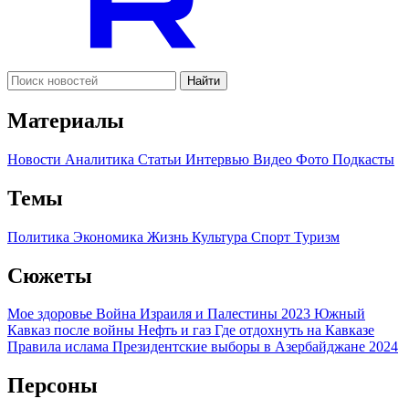
Найти
Материалы
Новости
Аналитика
Статьи
Интервью
Видео
Фото
Подкасты
Темы
Политика
Экономика
Жизнь
Культура
Спорт
Туризм
Сюжеты
Мое здоровье
Война Израиля и Палестины 2023
Южный
Кавказ после войны
Нефть и газ
Где отдохнуть на Кавказе
Правила ислама
Президентские выборы в Азербайджане 2024
Персоны