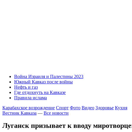
Война Израиля и Палестины 2023
Южный Кавказ после войны
Нефть и газ
Где отдохнуть на Кавказе
Правила ислама
Карабахское возрождение
Спорт
Фото
Видео
Здоровье
Кухня
Вестник Кавказа
—
Все новости
Луганск призывает к вводу миротворц