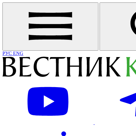
РУС
ENG