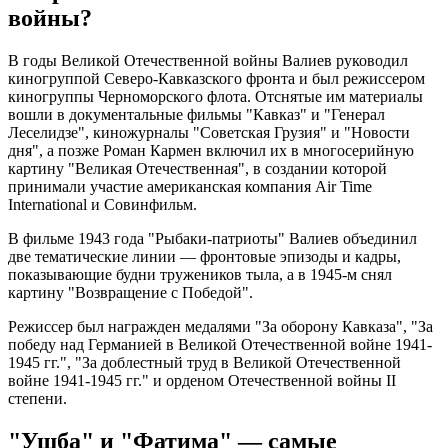
войны?
В годы Великой Отечественной войны Валиев руководил
киногруппой Северо-Кавказского фронта и был режиссером
киногруппы Черноморского флота. Отснятые им материалы
вошли в документальные фильмы "Кавказ" и "Генерал
Леселидзе", киножурналы "Советская Грузия" и "Новости
дня", а позже Роман Кармен включил их в многосерийную
картину "Великая Отечественная", в создании которой
принимали участие американская компания Air Time
International и Совинфильм.
В фильме 1943 года "Рыбаки-патриоты" Валиев объединил
две тематические линии — фронтовые эпизоды и кадры,
показывающие будни тружеников тыла, а в 1945-м снял
картину "Возвращение с Победой".
Режиссер был награжден медалями "За оборону Кавказа", "За
победу над Германией в Великой Отечественной войне 1941-
1945 гг.", "За доблестный труд в Великой Отечественной
войне 1941-1945 гг." и орденом Отечественной войны II
степени.
"Ушба" и "Фатима" — самые