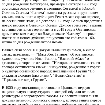
со дня рождения Хетагурова, премьера в октябре 1958 года
состоялась одновременно в столицах Северной и Южной
Осетии. Сначала "Фатима" вышла на русском и грузинском
языках, потом поэт и публицист Реваз Асаев сделал перевод
на осетинский язык, и в декабре 1965 года Валиев представил
новую версию в Северной Осетии. Долгое время этот вариант
картины считался утерянным, а в 2019 году в Осетинском
драматическом театре во Владикавказе "Фатиму" впервые
показали в новом дубляже, приурочив это событие к 160-
летию со дня рождения автора поэмы.
Валиев снял более 100 документальных фильмов, в числе
самых известных — "Махарбек Туганов" об осетинском
художнике, ученике Ильи Репина; "Василий Абаев" о
филологе, авторе пятитомного "Историко-этимологического
словаря осетинского языка"; "Искусство, рожденное в горах"
о культуре осетинского народа; посвященные Грузии "По
снежным склонам Бакуриани", "Новая Сванетия" и
"Термальные воды Грузии".
В 1955 году постановщик основал в Цхинвале первую
национальную школу-студию, в которой обучали основам
режиссуры и операторской работы. Ее воспитанники сняли
документально-историческую картину, которая заняла первое
место на республиканском конкурсе любительских фильмов