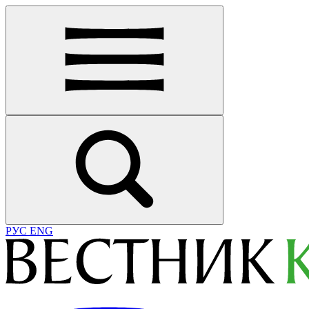
РУС
ENG