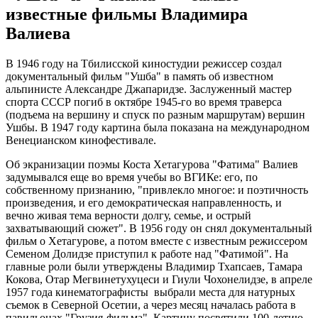
известные фильмы Владимира
Валиева
В 1946 году на Тбилисской киностудии режиссер создал
документальный фильм "Ушба" в память об известном
альпинисте Александре Джапаридзе. Заслуженный мастер
спорта СССР погиб в октябре 1945-го во время траверса
(подъема на вершину и спуск по разным маршрутам) вершин
Ушбы. В 1947 году картина была показана на международном
Венецианском кинофестивале.
Об экранизации поэмы Коста Хетагурова "Фатима" Валиев
задумывался еще во время учебы во ВГИКе: его, по
собственному признанию, "привлекло многое: и поэтичность
произведения, и его демократическая направленность, и
вечно живая тема верности долгу, семье, и острый
захватывающий сюжет". В 1956 году он снял документальный
фильм о Хетагурове, а потом вместе с известным режиссером
Семеном Долидзе приступил к работе над "Фатимой". На
главные роли были утверждены Владимир Тхапсаев, Тамара
Кокова, Отар Мегвинетухуцеси и Гиули Чохонелидзе, в апреле
1957 года кинематографисты выбрали места для натурных
съемок в Северной Осетии, а через месяц началась работа в
павильонах "Грузия-фильма". Картину посвятили 100-летию