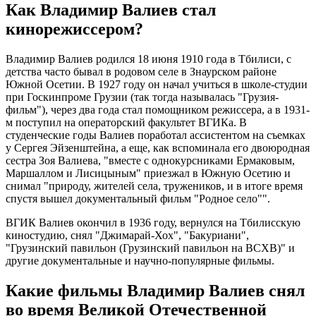
Как Владимир Валиев стал
кинорежиссером?
Владимир Валиев родился 18 июня 1910 года в Тбилиси, с
детства часто бывал в родовом селе в Знаурском районе
Южной Осетии. В 1927 году он начал учиться в школе-студии
при Госкинпроме Грузии (так тогда называлась "Грузия-
фильм"), через два года стал помощником режиссера, а в 1931-
м поступил на операторский факультет ВГИКа. В
студенческие годы Валиев поработал ассистентом на съемках
у Сергея Эйзенштейна, а еще, как вспоминала его двоюродная
сестра Зоя Валиева, "вместе с однокурсниками Ермаковым,
Маршаллом и Лисицыным" приезжал в Южную Осетию и
снимал "природу, жителей села, тружеников, и в итоге время
спустя вышел документальный фильм "Родное село"".
ВГИК Валиев окончил в 1936 году, вернулся на Тбилисскую
киностудию, снял "Джимарай-Хох", "Бакуриани",
"Грузинский павильон (Грузинский павильон на ВСХВ)" и
другие документальные и научно-популярные фильмы.
Какие фильмы Владимир Валиев снял
во время Великой Отечественной