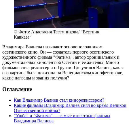
© Фото: Анастасия Тесемникова/ “Вестник
Кавказа“
Владимира Валиева называют основоположником
осетинского кино. Он — создатель первого осетинского
художественного фильма "Фатима", автор хроникальных и
документальных кинолент об Осетии и ее жителях. Много
фильмов снял режиссер и о Грузии. Где учился Валиев, какая
его картина была показана на Венецианском кинофестивале,
какие награды и звания получил?
Оглавление
Как Владимир Валиев стал кинорежиссером?
Какие фильмы Владимир Валиев снял во время Великой
Отечественной войны?
"Ушба" и "Фатима" — самые известные фильмы
Владимира Валиева