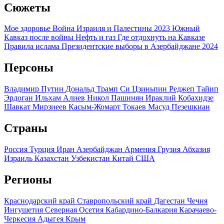
Сюжеты
Мое здоровье
Война Израиля и Палестины 2023
Южный
Кавказ после войны
Нефть и газ
Где отдохнуть на Кавказе
Правила ислама
Президентские выборы в Азербайджане 2024
Персоны
Владимир Путин
Дональд Трамп
Си Цзиньпин
Реджеп Тайип
Эрдоган
Ильхам Алиев
Никол Пашинян
Ираклий Кобахидзе
Шавкат Мирзиеев
Касым-Жомарт Токаев
Масуд Пезешкиан
Страны
Россия
Турция
Иран
Азербайджан
Армения
Грузия
Абхазия
Израиль
Казахстан
Узбекистан
Китай
США
Регионы
Краснодарский край
Ставропольский край
Дагестан
Чечня
Ингушетия
Северная Осетия
Кабардино-Балкария
Карачаево-
Черкесия
Адыгея
Крым