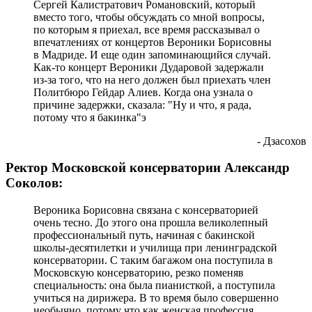
Сергей Калистратович Романовский, который
вместо того, чтобы обсуждать со мной вопросы,
по которым я приехал, все время рассказывал о
впечатлениях от концертов Вероники Борисовны
в Мадриде. И еще один запоминающийся случай.
Как-то концерт Вероники Дударовой задержали
из-за того, что на него должен был приехать член
Политбюро Гейдар Алиев. Когда она узнала о
причине задержки, сказала: "Ну и что, я рада,
потому что я бакинка"э
- Дзасохов
Ректор Московской консерватории Александр
Соколов:
Вероника Борисовна связана с консерваторией
очень тесно. До этого она прошла великолепный
профессиональный путь, начиная с бакинской
школы-десятилетки и училища при ленинградской
консерватории. С таким багажом она поступила в
Московскую консерваторию, резко поменяв
специальность: она была пианисткой, а поступила
учиться на дирижера. В то время было совершенно
необычно, потому что как женская профессия