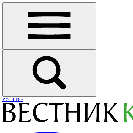
РУС
ENG