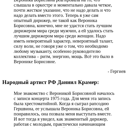
слышала в оркестре и моментально давала четкое,
почти жесткое указание, что не надо делать и что
надо делать вместо этого. Теперь я уже сам
опытный дирижер, не такой как Вероника
Борисовна, конечно, мне не удастся стать лучшим
дирижером мира среди мужчин, а ей удалось стать
лучшим дирижером мира среди женщин. Надо
иметь невероятный характер, невероятный талант,
силу воли, не говоря уже о том, что необходимо
любому музыканту, особенно руководителю
коллектива – ритм, энергию, мощь. Всё это было в
Веронике Борисовне.
- Гергиев
Народный артист РФ Даниил Крамер:
Мое знакомство с Вероникой Борисовной началось
с записи концерта 1975 года. Для меня эта запись
была хрестоматийной. Когда я сыграл рапсодию
Гершвина, ее услышала Вероника Борисовна, ей
понравилось, она позвала меня выступать вместе.
И вот тогда я увидел, как знаменитый дирижер,
работая с молодым, практически начинающим