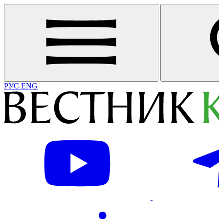
РУС
ENG