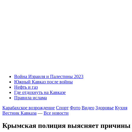
Война Израиля и Палестины 2023
Южный Кавказ после войны
Нефть и газ
Где отдохнуть на Кавказе
Правила ислама
Карабахское возрождение
Спорт
Фото
Видео
Здоровье
Кухня
Вестник Кавказа
—
Все новости
Крымская полиция выясняет причины 