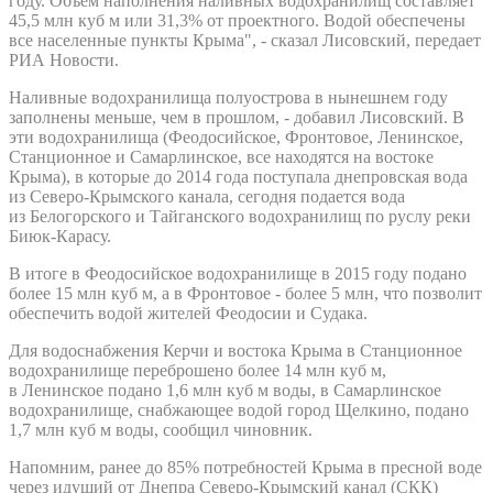
году. Объем наполнения наливных водохранилищ составляет
45,5 млн куб м или 31,3% от проектного. Водой обеспечены
все населенные пункты Крыма", - сказал Лисовский, передает
РИА Новости.
Наливные водохранилища полуострова в нынешнем году
заполнены меньше, чем в прошлом, - добавил Лисовский. В
эти водохранилища (Феодосийское, Фронтовое, Ленинское,
Станционное и Самарлинское, все находятся на востоке
Крыма), в которые до 2014 года поступала днепровская вода
из Северо-Крымского канала, сегодня подается вода
из Белогорского и Тайганского водохранилищ по руслу реки
Биюк-Карасу.
В итоге в Феодосийское водохранилище в 2015 году подано
более 15 млн куб м, а в Фронтовое - более 5 млн, что позволит
обеспечить водой жителей Феодосии и Судака.
Для водоснабжения Керчи и востока Крыма в Станционное
водохранилище переброшено более 14 млн куб м,
в Ленинское подано 1,6 млн куб м воды, в Самарлинское
водохранилище, снабжающее водой город Щелкино, подано
1,7 млн куб м воды, сообщил чиновник.
Напомним, ранее до 85% потребностей Крыма в пресной воде
через идущий от Днепра Северо-Крымский канал (СКК)