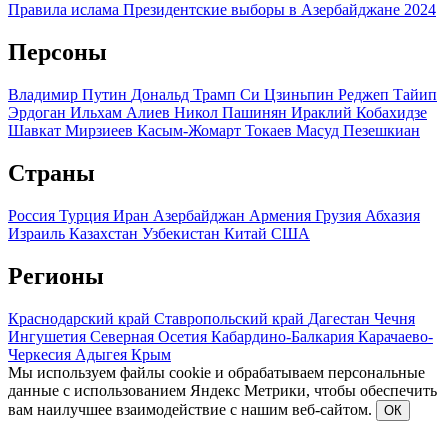
Правила ислама
Президентские выборы в Азербайджане 2024
Персоны
Владимир Путин
Дональд Трамп
Си Цзиньпин
Реджеп Тайип
Эрдоган
Ильхам Алиев
Никол Пашинян
Ираклий Кобахидзе
Шавкат Мирзиеев
Касым-Жомарт Токаев
Масуд Пезешкиан
Страны
Россия
Турция
Иран
Азербайджан
Армения
Грузия
Абхазия
Израиль
Казахстан
Узбекистан
Китай
США
Регионы
Краснодарский край
Ставропольский край
Дагестан
Чечня
Ингушетия
Северная Осетия
Кабардино-Балкария
Карачаево-
Черкесия
Адыгея
Крым
Мы используем файлы cookie и обрабатываем персональные
данные с использованием Яндекс Метрики, чтобы обеспечить
вам наилучшее взаимодействие с нашим веб-сайтом.
ОК