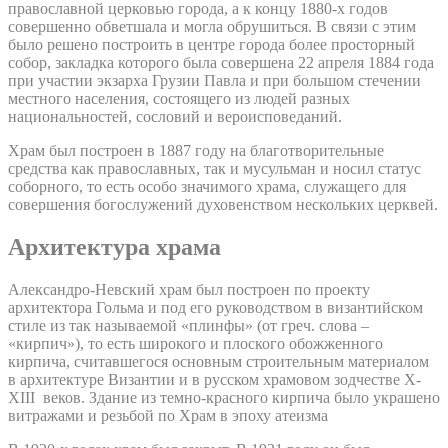
православной церковью города, а к концу 1880-х годов
совершенно обветшала и могла обрушиться. В связи с этим
было решено построить в центре города более просторный
собор, закладка которого была совершена 22 апреля 1884 года
при участии экзарха Грузии Павла и при большом стечении
местного населения, состоящего из людей разных
национальностей, сословий и вероисповеданий.
Храм был построен в 1887 году на благотворительные
средства как православных, так и мусульман и носил статус
соборного, то есть особо значимого храма, служащего для
совершения богослужений духовенством нескольких церквей.
Архитектура храма
Александро-Невский храм был построен по проекту
архитектора Гольма и под его руководством в византийском
стиле из так называемой «плинфы» (от греч. слова –
«кирпич»), то есть широкого и плоского обожженного
кирпича, считавшегося основным строительным материалом
в архитектуре Византии и в русском храмовом зодчестве X-
XIII веков. Здание из темно-красного кирпича было украшено
витражами и резьбой по Храм в эпоху атеизма