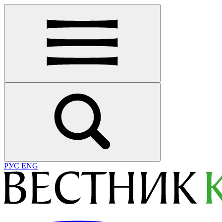
РУС
ENG