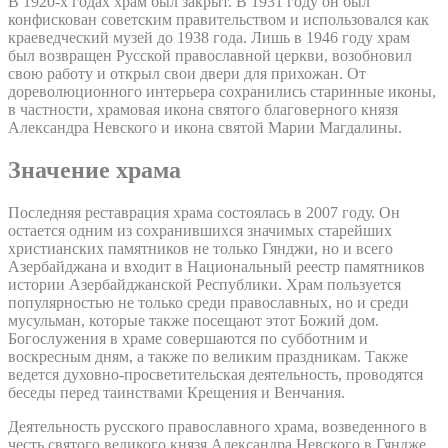
В 1920-х годах храм был закрыт. В 1931 году он был
конфискован советским правительством и использовался как
краеведческий музей до 1938 года. Лишь в 1946 году храм
был возвращен Русской православной церкви, возобновил
свою работу и открыл свои двери для прихожан. От
дореволюционного интерьера сохранились старинные иконы,
в частности, храмовая икона святого благоверного князя
Александра Невского и икона святой Марии Магдалины.
Значение храма
Последняя реставрация храма состоялась в 2007 году. Он
остается одним из сохранившихся значимых старейших
христианских памятников не только Гянджи, но и всего
Азербайджана и входит в Национальный реестр памятников
истории Азербайджанской Республики. Храм пользуется
популярностью не только среди православных, но и среди
мусульман, которые также посещают этот Божий дом.
Богослужения в храме совершаются по субботним и
воскресным дням, а также по великим праздникам. Также
ведется духовно-просветительская деятельность, проводятся
беседы перед таинствами Крещения и Венчания.
Деятельность русского православного храма, возведенного в
честь святого великого князя Александра Невского в Гяндже,