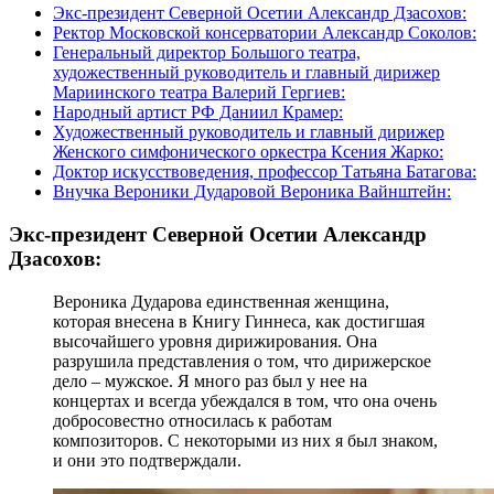
Экс-президент Северной Осетии Александр Дзасохов:
Ректор Московской консерватории Александр Соколов:
Генеральный директор Большого театра,
художественный руководитель и главный дирижер
Мариинского театра Валерий Гергиев:
Народный артист РФ Даниил Крамер:
Художественный руководитель и главный дирижер
Женского симфонического оркестра Ксения Жарко:
Доктор искусствоведения, профессор Татьяна Батагова:
Внучка Вероники Дударовой Вероника Вайнштейн:
Экс-президент Северной Осетии Александр
Дзасохов:
Вероника Дударова единственная женщина,
которая внесена в Книгу Гиннеса, как достигшая
высочайшего уровня дирижирования. Она
разрушила представления о том, что дирижерское
дело – мужское. Я много раз был у нее на
концертах и всегда убеждался в том, что она очень
добросовестно относилась к работам
композиторов. С некоторыми из них я был знаком,
и они это подтверждали.