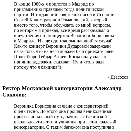
В конце 1980-х я прилетел в Мадрид по
приглашению правящей тогда политической
партии. И тогдашний советский посол в Испании
Сергей Калистратович Романовский, который
вместо того, чтобы обсуждать со мной вопросы,
по которым я приехал, все время рассказывал о
впечатлениях от концертов Вероники Борисовны
в Мадриде. И еще один запоминающийся случай.
Как-то концерт Вероники Дударовой задержали
из-за того, что на него должен был приехать член
Политбюро Гейдар Алиев. Когда она узнала о
причине задержки, сказала: "Ну и что, я рада,
потому что я бакинка"э
- Дзасохов
Ректор Московской консерватории Александр
Соколов:
Вероника Борисовна связана с консерваторией
очень тесно. До этого она прошла великолепный
профессиональный путь, начиная с бакинской
школы-десятилетки и училища при ленинградской
консерватории. С таким багажом она поступила в