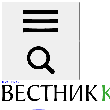
РУС
ENG