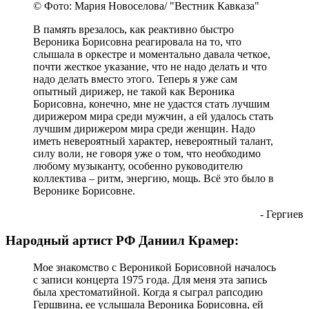
© Фото: Мария Новоселова/ "Вестник Кавказа"
В память врезалось, как реактивно быстро
Вероника Борисовна реагировала на то, что
слышала в оркестре и моментально давала четкое,
почти жесткое указание, что не надо делать и что
надо делать вместо этого. Теперь я уже сам
опытный дирижер, не такой как Вероника
Борисовна, конечно, мне не удастся стать лучшим
дирижером мира среди мужчин, а ей удалось стать
лучшим дирижером мира среди женщин. Надо
иметь невероятный характер, невероятный талант,
силу воли, не говоря уже о том, что необходимо
любому музыканту, особенно руководителю
коллектива – ритм, энергию, мощь. Всё это было в
Веронике Борисовне.
- Гергиев
Народный артист РФ Даниил Крамер:
Мое знакомство с Вероникой Борисовной началось
с записи концерта 1975 года. Для меня эта запись
была хрестоматийной. Когда я сыграл рапсодию
Гершвина, ее услышала Вероника Борисовна, ей