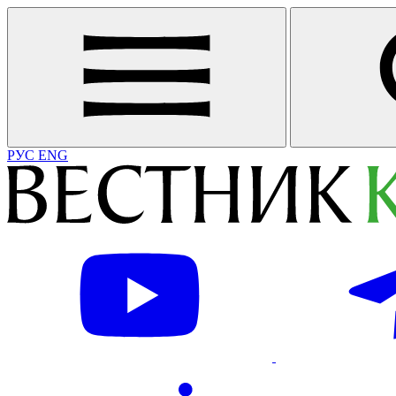
РУС
ENG