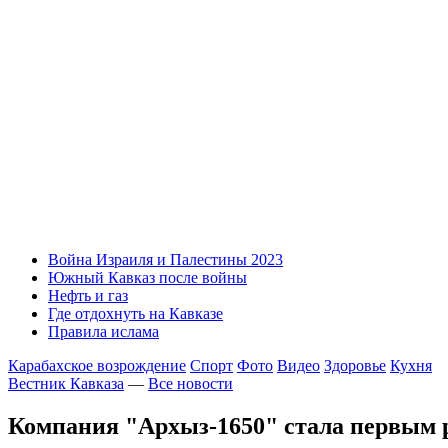
Война Израиля и Палестины 2023
Южный Кавказ после войны
Нефть и газ
Где отдохнуть на Кавказе
Правила ислама
Карабахское возрождение
Спорт
Фото
Видео
Здоровье
Кухня
Вестник Кавказа
—
Все новости
Компания "Архыз-1650" стала первым 