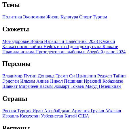
Темы
Политика
Экономика
Жизнь
Культура
Спорт
Туризм
Сюжеты
Мое здоровье
Война Израиля и Палестины 2023
Южный
Кавказ после войны
Нефть и газ
Где отдохнуть на Кавказе
Правила ислама
Президентские выборы в Азербайджане 2024
Персоны
Владимир Путин
Дональд Трамп
Си Цзиньпин
Реджеп Тайип
Эрдоган
Ильхам Алиев
Никол Пашинян
Ираклий Кобахидзе
Шавкат Мирзиеев
Касым-Жомарт Токаев
Масуд Пезешкиан
Страны
Россия
Турция
Иран
Азербайджан
Армения
Грузия
Абхазия
Израиль
Казахстан
Узбекистан
Китай
США
Регионы