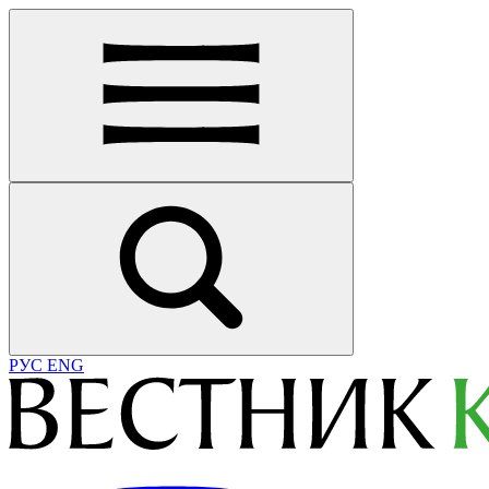
РУС
ENG