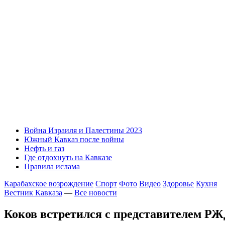
Война Израиля и Палестины 2023
Южный Кавказ после войны
Нефть и газ
Где отдохнуть на Кавказе
Правила ислама
Карабахское возрождение
Спорт
Фото
Видео
Здоровье
Кухня
Вестник Кавказа
—
Все новости
Коков встретился с представителем Р