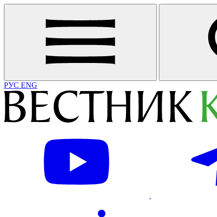
РУС
ENG