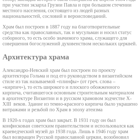
при участии экзарха Грузии Павла и при большом стечении
местного населения, состоящего из людей разных
национальностей, сословий и вероисповеданий.
Храм был построен в 1887 году на благотворительные
средства как православных, так и мусульман и носил статус
соборного, то есть особо значимого храма, служащего для
совершения богослужений духовенством нескольких церквей.
Архитектура храма
Александро-Невский храм был построен по проекту
архитектора Гольма и под его руководством в византийском
стиле из так называемой «плинфы» (от греч. слова –
«кирпич»), то есть широкого и плоского обожженного
кирпича, считавшегося основным строительным материалом
в архитектуре Византии и в русском храмовом зодчестве X-
XIII веков. Здание из темно-красного кирпича было украшено
витражами и резьбой по Храм в эпоху атеизма
В 1920-х годах храм был закрыт. В 1931 году он был
конфискован советским правительством и использовался как
краеведческий музей до 1938 года. Лишь в 1946 году храм
был возвращен Русской православной церкви, возобновил