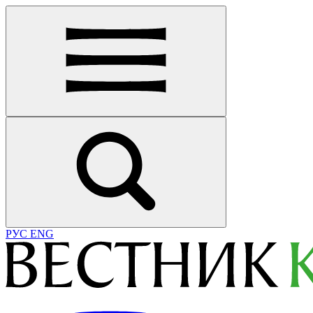
РУС
ENG