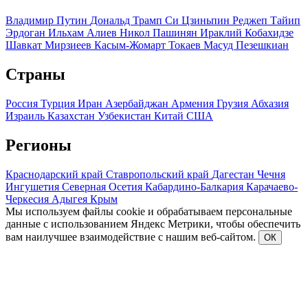
Владимир Путин
Дональд Трамп
Си Цзиньпин
Реджеп Тайип
Эрдоган
Ильхам Алиев
Никол Пашинян
Ираклий Кобахидзе
Шавкат Мирзиеев
Касым-Жомарт Токаев
Масуд Пезешкиан
Страны
Россия
Турция
Иран
Азербайджан
Армения
Грузия
Абхазия
Израиль
Казахстан
Узбекистан
Китай
США
Регионы
Краснодарский край
Ставропольский край
Дагестан
Чечня
Ингушетия
Северная Осетия
Кабардино-Балкария
Карачаево-
Черкесия
Адыгея
Крым
Мы используем файлы cookie и обрабатываем персональные
данные с использованием Яндекс Метрики, чтобы обеспечить
вам наилучшее взаимодействие с нашим веб-сайтом.
ОК