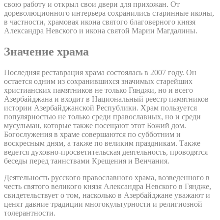
свою работу и открыл свои двери для прихожан. От
дореволюционного интерьера сохранились старинные иконы,
в частности, храмовая икона святого благоверного князя
Александра Невского и икона святой Марии Магдалины.
Значение храма
Последняя реставрация храма состоялась в 2007 году. Он
остается одним из сохранившихся значимых старейших
христианских памятников не только Гянджи, но и всего
Азербайджана и входит в Национальный реестр памятников
истории Азербайджанской Республики. Храм пользуется
популярностью не только среди православных, но и среди
мусульман, которые также посещают этот Божий дом.
Богослужения в храме совершаются по субботним и
воскресным дням, а также по великим праздникам. Также
ведется духовно-просветительская деятельность, проводятся
беседы перед таинствами Крещения и Венчания.
Деятельность русского православного храма, возведенного в
честь святого великого князя Александра Невского в Гяндже,
свидетельствует о том, насколько в Азербайджане уважают и
ценят давние традиции многокультурности и религиозной
толерантности.