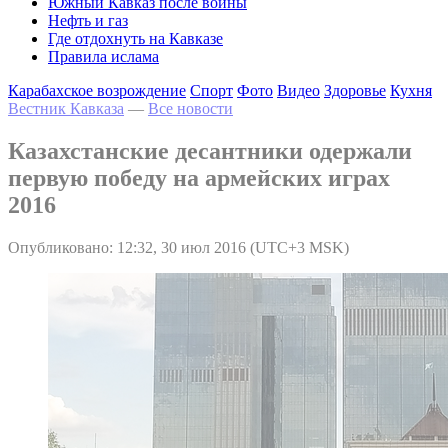
Южный Кавказ после войны
Нефть и газ
Где отдохнуть на Кавказе
Правила ислама
Карабахское возрождение
Спорт
Фото
Видео
Здоровье
Кухня
Вестник Кавказа
—
Все новости
Казахстанские десантники одержали
первую победу на армейских играх
2016
Опубликовано: 12:32, 30 июл 2016 (UTC+3 MSK)