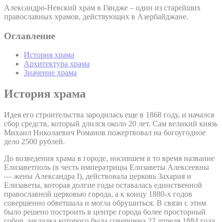
Александро-Невский храм в Гяндже – один из старейших
православных храмов, действующих в Азербайджане.
Оглавление
История храма
Архитектура храма
Значение храма
История храма
Идея его строительства зародилась еще в 1868 году, и начался
сбор средств, который длился около 20 лет. Сам великий князь
Михаил Николаевич Романов пожертвовал на богоугодное
дело 2500 рублей.
До возведения храма в городе, носившем в то время название
Елизаветполь (в честь императрицы Елизаветы Алексеевны
— жены Александра I), действовала церковь Захария и
Елизаветы, которая долгие годы оставалась единственной
православной церковью города, а к концу 1880-х годов
совершенно обветшала и могла обрушиться. В связи с этим
было решено построить в центре города более просторный
собор, закладка которого была совершена 22 апреля 1884 года