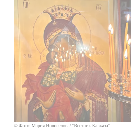
© Фото: Мария Новоселова/ “Вестник Кавказа“