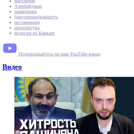
население
Азербайджан
памятники
благотворительность
реставрация
архитектура
религии на Кавказе
Подписывайтесь на наш YouTube-канал
Видео