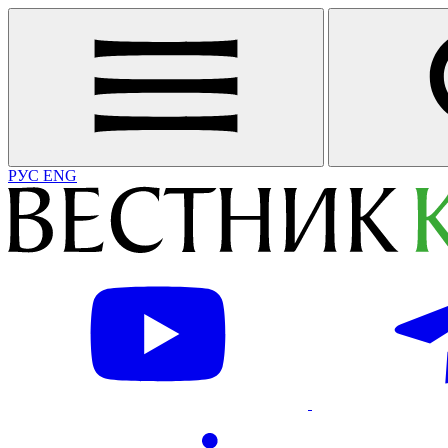
РУС
ENG