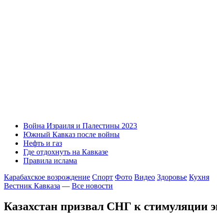
Война Израиля и Палестины 2023
Южный Кавказ после войны
Нефть и газ
Где отдохнуть на Кавказе
Правила ислама
Карабахское возрождение
Спорт
Фото
Видео
Здоровье
Кухня
Вестник Кавказа
—
Все новости
Казахстан призвал СНГ к стимуляции э