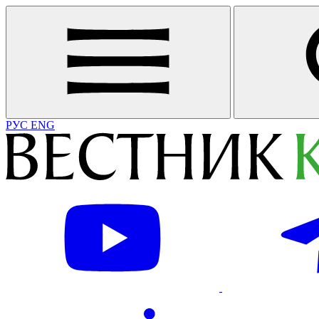
РУС
ENG