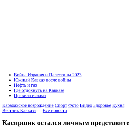
Война Израиля и Палестины 2023
Южный Кавказ после войны
Нефть и газ
Где отдохнуть на Кавказе
Правила ислама
Карабахское возрождение
Спорт
Фото
Видео
Здоровье
Кухня
Вестник Кавказа
—
Все новости
Каспршик остался личным представите