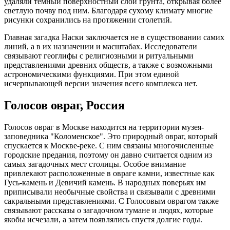
удаляли темный поверхностный слой грунта, открывая более
светлую почву под ним. Благодаря сухому климату многие
рисунки сохранились на протяжении столетий.
Главная загадка Наски заключается не в существовании самих
линий, а в их назначении и масштабах. Исследователи
связывают геоглифы с религиозными и ритуальными
представлениями древних обществ, а также с возможными
астрономическими функциями. При этом единой
исчерпывающей версии значения всего комплекса нет.
Голосов овраг, Россия
Голосов овраг в Москве находится на территории музея-
заповедника "Коломенское". Это природный овраг, который
спускается к Москве-реке. С ним связаны многочисленные
городские предания, поэтому он давно считается одним из
самых загадочных мест столицы. Особое внимание
привлекают расположенные в овраге камни, известные как
Гусь-камень и Девичий камень. В народных поверьях им
приписывали необычные свойства и связывали с древними
сакральными представлениями. С Голосовым оврагом также
связывают рассказы о загадочном тумане и людях, которые
якобы исчезали, а затем появлялись спустя долгие годы.