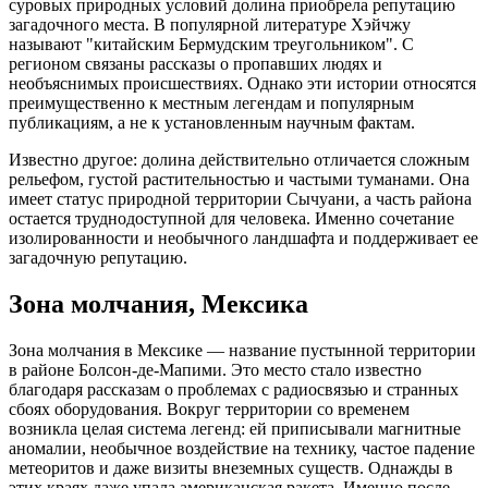
суровых природных условий долина приобрела репутацию
загадочного места. В популярной литературе Хэйчжу
называют "китайским Бермудским треугольником". С
регионом связаны рассказы о пропавших людях и
необъяснимых происшествиях. Однако эти истории относятся
преимущественно к местным легендам и популярным
публикациям, а не к установленным научным фактам.
Известно другое: долина действительно отличается сложным
рельефом, густой растительностью и частыми туманами. Она
имеет статус природной территории Сычуани, а часть района
остается труднодоступной для человека. Именно сочетание
изолированности и необычного ландшафта и поддерживает ее
загадочную репутацию.
Зона молчания, Мексика
Зона молчания в Мексике — название пустынной территории
в районе Болсон-де-Мапими. Это место стало известно
благодаря рассказам о проблемах с радиосвязью и странных
сбоях оборудования. Вокруг территории со временем
возникла целая система легенд: ей приписывали магнитные
аномалии, необычное воздействие на технику, частое падение
метеоритов и даже визиты внеземных существ. Однажды в
этих краях даже упала американская ракета. Именно после