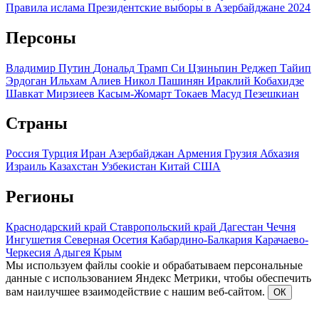
Правила ислама
Президентские выборы в Азербайджане 2024
Персоны
Владимир Путин
Дональд Трамп
Си Цзиньпин
Реджеп Тайип
Эрдоган
Ильхам Алиев
Никол Пашинян
Ираклий Кобахидзе
Шавкат Мирзиеев
Касым-Жомарт Токаев
Масуд Пезешкиан
Страны
Россия
Турция
Иран
Азербайджан
Армения
Грузия
Абхазия
Израиль
Казахстан
Узбекистан
Китай
США
Регионы
Краснодарский край
Ставропольский край
Дагестан
Чечня
Ингушетия
Северная Осетия
Кабардино-Балкария
Карачаево-
Черкесия
Адыгея
Крым
Мы используем файлы cookie и обрабатываем персональные
данные с использованием Яндекс Метрики, чтобы обеспечить
вам наилучшее взаимодействие с нашим веб-сайтом.
ОК