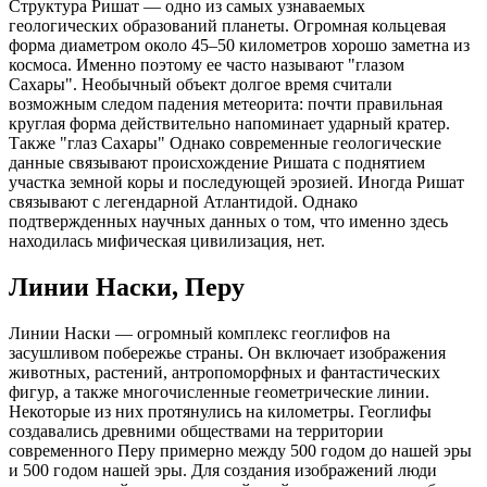
Структура Ришат — одно из самых узнаваемых
геологических образований планеты. Огромная кольцевая
форма диаметром около 45–50 километров хорошо заметна из
космоса. Именно поэтому ее часто называют "глазом
Сахары". Необычный объект долгое время считали
возможным следом падения метеорита: почти правильная
круглая форма действительно напоминает ударный кратер.
Также "глаз Сахары" Однако современные геологические
данные связывают происхождение Ришата с поднятием
участка земной коры и последующей эрозией. Иногда Ришат
связывают с легендарной Атлантидой. Однако
подтвержденных научных данных о том, что именно здесь
находилась мифическая цивилизация, нет.
Линии Наски, Перу
Линии Наски — огромный комплекс геоглифов на
засушливом побережье страны. Он включает изображения
животных, растений, антропоморфных и фантастических
фигур, а также многочисленные геометрические линии.
Некоторые из них протянулись на километры. Геоглифы
создавались древними обществами на территории
современного Перу примерно между 500 годом до нашей эры
и 500 годом нашей эры. Для создания изображений люди