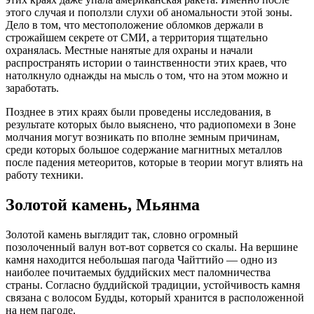
этого случая и поползли слухи об аномальности этой зоны.
Дело в том, что местоположение обломков держали в
строжайшем секрете от СМИ, а территория тщательно
охранялась. Местные нанятые для охраны и начали
распространять истории о таинственности этих краев, что
натолкнуло однажды на мысль о том, что на этом можно и
заработать.
Позднее в этих краях были проведены исследования, в
результате которых было выяснено, что радиопомехи в Зоне
молчания могут возникать по вполне земным причинам,
среди которых большое содержание магнитных металлов
после падения метеоритов, которые в теории могут влиять на
работу техники.
Золотой камень, Мьянма
Золотой камень выглядит так, словно огромный
позолоченный валун вот-вот сорвется со скалы. На вершине
камня находится небольшая пагода Чайттийо — одно из
наиболее почитаемых буддийских мест паломничества
страны. Согласно буддийской традиции, устойчивость камня
связана с волосом Будды, который хранится в расположенной
на нем пагоде.