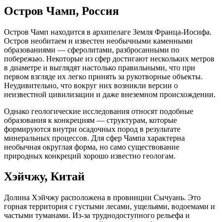
Остров Чамп, Россия
Остров Чамп находится в архипелаге Земля Франца-Иосифа.
Остров необитаем и известен необычными каменными
образованиями — сферолитами, разбросанными по
побережью. Некоторые из сфер достигают нескольких метров
в диаметре и выглядят настолько правильными, что при
первом взгляде их легко принять за рукотворные объекты.
Неудивительно, что вокруг них возникли версии о
неизвестной цивилизации и даже внеземном происхождении.
Однако геологические исследования относят подобные
образования к конкрециям — структурам, которые
формируются внутри осадочных пород в результате
минеральных процессов. Для сфер Чампа характерна
необычная округлая форма, но само существование
природных конкреций хорошо известно геологам.
Хэйчжу, Китай
Долина Хэйчжу расположена в провинции Сычуань. Это
горная территория с густыми лесами, ущельями, водоемами и
частыми туманами. Из-за труднодоступного рельефа и