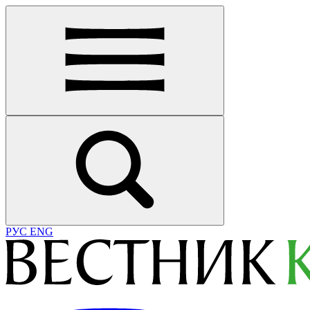
РУС
ENG