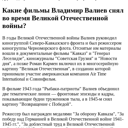
Какие фильмы Владимир Валиев снял
во время Великой Отечественной
войны?
В годы Великой Отечественной войны Валиев руководил
киногруппой Северо-Кавказского фронта и был режиссером
киногруппы Черноморского флота. Отснятые им материалы
вошли в документальные фильмы "Кавказ" и "Генерал
Леселидзе", киножурналы "Советская Грузия" и "Новости
дня", а позже Роман Кармен включил их в многосерийную
картину "Великая Отечественная", в создании которой
принимали участие американская компания Air Time
International и Совинфильм.
В фильме 1943 года "Рыбаки-патриоты" Валиев объединил
две тематические линии — фронтовые эпизоды и кадры,
показывающие будни тружеников тыла, а в 1945-м снял
картину "Возвращение с Победой".
Режиссер был награжден медалями "За оборону Кавказа", "За
победу над Германией в Великой Отечественной войне 1941-
1945 гг.", "За доблестный труд в Великой Отечественной