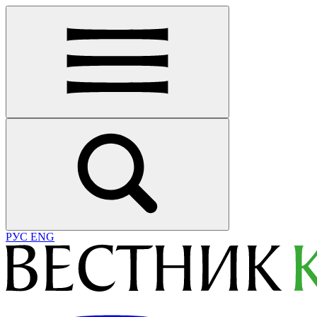
РУС
ENG