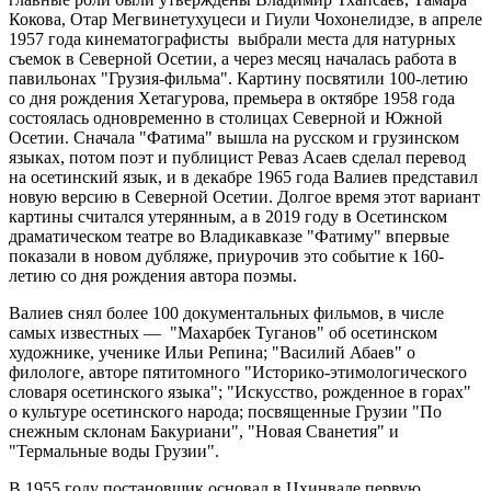
Кокова, Отар Мегвинетухуцеси и Гиули Чохонелидзе, в апреле
1957 года кинематографисты выбрали места для натурных
съемок в Северной Осетии, а через месяц началась работа в
павильонах "Грузия-фильма". Картину посвятили 100-летию
со дня рождения Хетагурова, премьера в октябре 1958 года
состоялась одновременно в столицах Северной и Южной
Осетии. Сначала "Фатима" вышла на русском и грузинском
языках, потом поэт и публицист Реваз Асаев сделал перевод
на осетинский язык, и в декабре 1965 года Валиев представил
новую версию в Северной Осетии. Долгое время этот вариант
картины считался утерянным, а в 2019 году в Осетинском
драматическом театре во Владикавказе "Фатиму" впервые
показали в новом дубляже, приурочив это событие к 160-
летию со дня рождения автора поэмы.
Валиев снял более 100 документальных фильмов, в числе
самых известных — "Махарбек Туганов" об осетинском
художнике, ученике Ильи Репина; "Василий Абаев" о
филологе, авторе пятитомного "Историко-этимологического
словаря осетинского языка"; "Искусство, рожденное в горах"
о культуре осетинского народа; посвященные Грузии "По
снежным склонам Бакуриани", "Новая Сванетия" и
"Термальные воды Грузии".
В 1955 году постановщик основал в Цхинвале первую