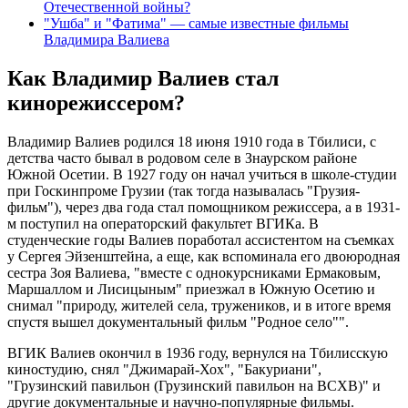
Отечественной войны?
"Ушба" и "Фатима" — самые известные фильмы
Владимира Валиева
Как Владимир Валиев стал
кинорежиссером?
Владимир Валиев родился 18 июня 1910 года в Тбилиси, с
детства часто бывал в родовом селе в Знаурском районе
Южной Осетии. В 1927 году он начал учиться в школе-студии
при Госкинпроме Грузии (так тогда называлась "Грузия-
фильм"), через два года стал помощником режиссера, а в 1931-
м поступил на операторский факультет ВГИКа. В
студенческие годы Валиев поработал ассистентом на съемках
у Сергея Эйзенштейна, а еще, как вспоминала его двоюродная
сестра Зоя Валиева, "вместе с однокурсниками Ермаковым,
Маршаллом и Лисицыным" приезжал в Южную Осетию и
снимал "природу, жителей села, тружеников, и в итоге время
спустя вышел документальный фильм "Родное село"".
ВГИК Валиев окончил в 1936 году, вернулся на Тбилисскую
киностудию, снял "Джимарай-Хох", "Бакуриани",
"Грузинский павильон (Грузинский павильон на ВСХВ)" и
другие документальные и научно-популярные фильмы.