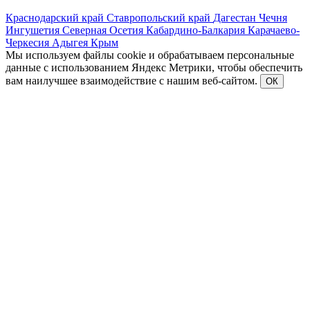
Краснодарский край
Ставропольский край
Дагестан
Чечня
Ингушетия
Северная Осетия
Кабардино-Балкария
Карачаево-
Черкесия
Адыгея
Крым
Мы используем файлы cookie и обрабатываем персональные
данные с использованием Яндекс Метрики, чтобы обеспечить
вам наилучшее взаимодействие с нашим веб-сайтом.
ОК