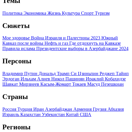
Темы
Политика
Экономика
Жизнь
Культура
Спорт
Туризм
Сюжеты
Мое здоровье
Война Израиля и Палестины 2023
Южный
Кавказ после войны
Нефть и газ
Где отдохнуть на Кавказе
Правила ислама
Президентские выборы в Азербайджане 2024
Персоны
Владимир Путин
Дональд Трамп
Си Цзиньпин
Реджеп Тайип
Эрдоган
Ильхам Алиев
Никол Пашинян
Ираклий Кобахидзе
Шавкат Мирзиеев
Касым-Жомарт Токаев
Масуд Пезешкиан
Страны
Россия
Турция
Иран
Азербайджан
Армения
Грузия
Абхазия
Израиль
Казахстан
Узбекистан
Китай
США
Регионы