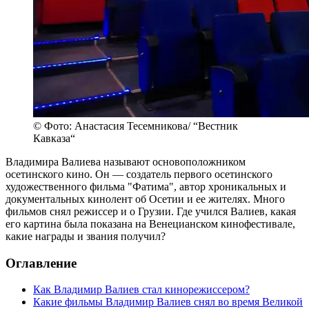
© Фото: Анастасия Тесемникова/ “Вестник
Кавказа“
Владимира Валиева называют основоположником
осетинского кино. Он — создатель первого осетинского
художественного фильма "Фатима", автор хроникальных и
документальных кинолент об Осетии и ее жителях. Много
фильмов снял режиссер и о Грузии. Где учился Валиев, какая
его картина была показана на Венецианском кинофестивале,
какие награды и звания получил?
Оглавление
Как Владимир Валиев стал кинорежиссером?
Какие фильмы Владимир Валиев снял во время Великой