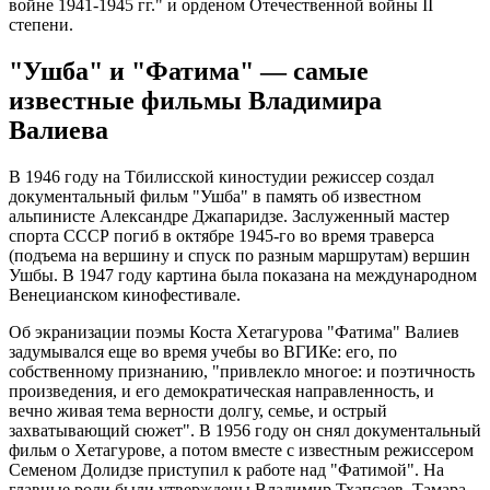
войне 1941-1945 гг." и орденом Отечественной войны II
степени.
"Ушба" и "Фатима" — самые
известные фильмы Владимира
Валиева
В 1946 году на Тбилисской киностудии режиссер создал
документальный фильм "Ушба" в память об известном
альпинисте Александре Джапаридзе. Заслуженный мастер
спорта СССР погиб в октябре 1945-го во время траверса
(подъема на вершину и спуск по разным маршрутам) вершин
Ушбы. В 1947 году картина была показана на международном
Венецианском кинофестивале.
Об экранизации поэмы Коста Хетагурова "Фатима" Валиев
задумывался еще во время учебы во ВГИКе: его, по
собственному признанию, "привлекло многое: и поэтичность
произведения, и его демократическая направленность, и
вечно живая тема верности долгу, семье, и острый
захватывающий сюжет". В 1956 году он снял документальный
фильм о Хетагурове, а потом вместе с известным режиссером
Семеном Долидзе приступил к работе над "Фатимой". На
главные роли были утверждены Владимир Тхапсаев, Тамара