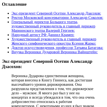
Оглавление
Экс-президент Северной Осетии Александр Дзасохов:
Ректор Московской консерватории Александр Соколов:
Генеральный директор Большого театра,
художественный руководитель и главный дирижер
Мариинского театра Валерий Гергиев:
Народный артист РФ Даниил Крамер:
Художественный руководитель и главный дирижер
Женского симфонического оркестра Ксения Жарко:
Доктор искусствоведения, профессор Татьяна Батагова:
Внучка Вероники Дударовой Вероника Вайнштейн:
Экс-президент Северной Осетии Александр
Дзасохов:
Вероника Дударова единственная женщина,
которая внесена в Книгу Гиннеса, как достигшая
высочайшего уровня дирижирования. Она
разрушила представления о том, что дирижерское
дело – мужское. Я много раз был у нее на
концертах и всегда убеждался в том, что она очень
добросовестно относилась к работам
композиторов. С некоторыми из них я был знаком,