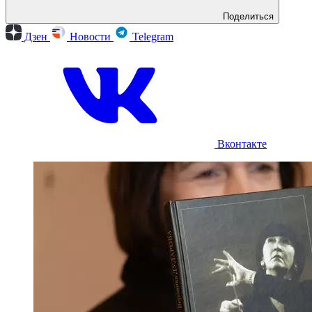
бюст, чтобы он был здесь установлен в одном из
крупнейших и значимых концертных залов России
и мира. Благодаря этому будет увековечена память
о легендарном дирижере Веронике Дударовой, но
я думаю, и вы со мной согласитесь, что это
справедливо, потому что она свою жизнь
посвятила искусству, музыке, слушателям и не
только в пределах нашей страны. Моя бабушка,
несмотря на все ее регалии, звания и награды,
была максимально скромным человеком по жизни.
Думаю, что она была бы очень приятно удивлена и
обрадована, когда узнала бы, что теперь адрес ее
новой прописки - ее горячо любимая Московская
государственная консерватория.
Читайте нас в
Поделиться