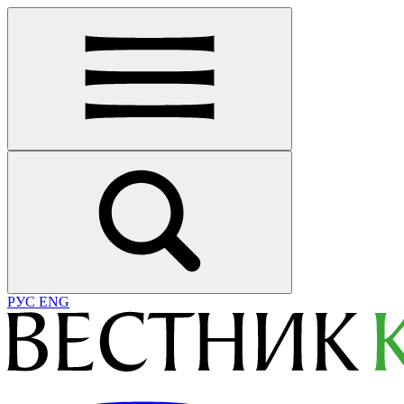
РУС
ENG