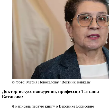
© Фото: Мария Новоселова/ "Вестник Кавказа"
Художественный руководитель и главный
дирижер Женского симфонического оркестра
Ксения Жарко:
Сильнейшее впечатление, которое врезалось в
мою детскую память, это гастроли оркестра
Вероники Борисовны. Красивейшая женщина-
дирижер, то она выходит в бирюзовом, то в
черном, и покоряет океан звуков. Позже я имела
счастье с Вероникой Борисовной несколько раз в
жизни встретиться. В 1980-х годах в Латинской
Америке были гастроли оркестра Вероники
Дударовой и до сих пор люди помнят в деталях те
концерты.