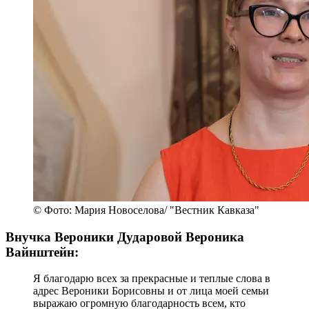
давали мне интервью о ней. Дударова стала при
жизни легендой, и это не только гендерный
аспект. Мне даже один человек сказал: "Она, как
Гагарин, сумела вырваться в космос". Это
действительно было невероятно по тем временам,
да и сегодня не очень-то и легко. У Вероники
Борисовны были уникальные свойства ее таланта,
ее дарования, ее жизненного и личностного
наполнения, которые ей позволили стать
прижизненной легендой. Она отдавала себя
публике, между ней и публикой никогда не было
барьеров. Она обладала мощной энергетикой и
таким погружением в музыку, что эту музыку
посылала каждому в сердце. И все это
чувствовали.