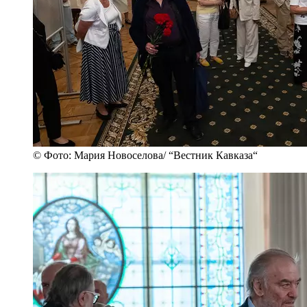
© Фото: Мария Новоселова/ “Вестник Кавказа“