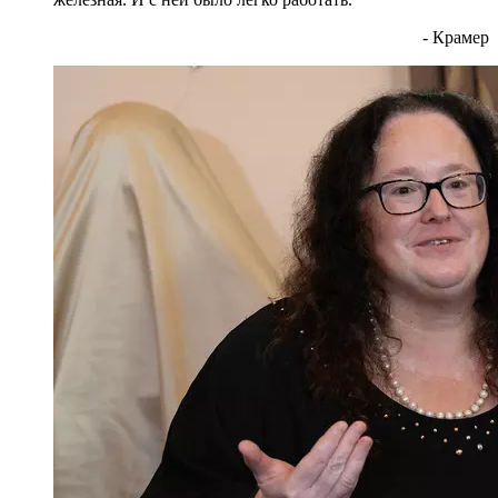
© Фото: Мария Новоселова/ "Вестник Кавказа"
Мое уважение к ней возросло при очень странном
случае. Мы выступали в Большом зале
консерватории. Уже собирались выходить, дверь
нам уже открыли. Я собираюсь сделать шаг и
вдруг чувствую на плече руку и шепот сзади:
"Стой". Я оборачиваюсь, стоит белая Вероника
Борисовна. Она волнуется! Великий, знаменитый
дирижер волнуется. Она не может начать. Нам
закрыли дверь. Мы стояли, ждали. Потом ее
внезапная улыбка: "Все, я готова. Пошли". Вот так
мы тогда вышли с ней на сцену. Да, она жестко
руководила оркестром, дисциплина была
железная. И с ней было легко работать.
- Крамер