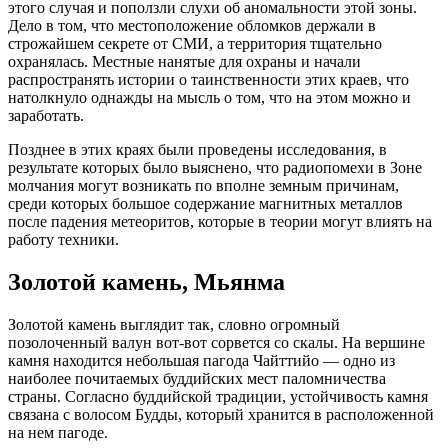
этого случая и поползли слухи об аномальности этой зоны.
Дело в том, что местоположение обломков держали в
строжайшем секрете от СМИ, а территория тщательно
охранялась. Местные нанятые для охраны и начали
распространять истории о таинственности этих краев, что
натолкнуло однажды на мысль о том, что на этом можно и
заработать.
Позднее в этих краях были проведены исследования, в
результате которых было выяснено, что радиопомехи в Зоне
молчания могут возникать по вполне земным причинам,
среди которых большое содержание магнитных металлов
после падения метеоритов, которые в теории могут влиять на
работу техники.
Золотой камень, Мьянма
Золотой камень выглядит так, словно огромный
позолоченный валун вот-вот сорвется со скалы. На вершине
камня находится небольшая пагода Чайттийо — одно из
наиболее почитаемых буддийских мест паломничества
страны. Согласно буддийской традиции, устойчивость камня
связана с волосом Будды, который хранится в расположенной
на нем пагоде.