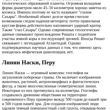
геологических образований планеты. Огромная кольцевая
форма диаметром около 45–50 километров хорошо заметна из
космоса. Именно поэтому ее часто называют "глазом
Сахары". Необычный объект долгое время считали
возможным следом падения метеорита: почти правильная
круглая форма действительно напоминает ударный кратер.
Также "глаз Сахары" Однако современные геологические
данные связывают происхождение Ришата с поднятием
участка земной коры и последующей эрозией. Иногда Ришат
связывают с легендарной Атлантидой. Однако
подтвержденных научных данных о том, что именно здесь
находилась мифическая цивилизация, нет.
Линии Наски, Перу
Линии Наски — огромный комплекс геоглифов на
засушливом побережье страны. Он включает изображения
животных, растений, антропоморфных и фантастических
фигур, а также многочисленные геометрические линии.
Некоторые из них протянулись на километры. Геоглифы
создавались древними обществами на территории
современного Перу примерно между 500 годом до нашей эры
и 500 годом нашей эры. Для создания изображений люди
удаляли темный поверхностный слой грунта, открывая более