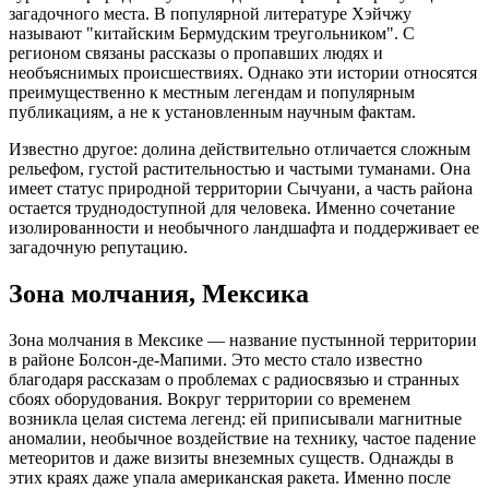
загадочного места. В популярной литературе Хэйчжу
называют "китайским Бермудским треугольником". С
регионом связаны рассказы о пропавших людях и
необъяснимых происшествиях. Однако эти истории относятся
преимущественно к местным легендам и популярным
публикациям, а не к установленным научным фактам.
Известно другое: долина действительно отличается сложным
рельефом, густой растительностью и частыми туманами. Она
имеет статус природной территории Сычуани, а часть района
остается труднодоступной для человека. Именно сочетание
изолированности и необычного ландшафта и поддерживает ее
загадочную репутацию.
Зона молчания, Мексика
Зона молчания в Мексике — название пустынной территории
в районе Болсон-де-Мапими. Это место стало известно
благодаря рассказам о проблемах с радиосвязью и странных
сбоях оборудования. Вокруг территории со временем
возникла целая система легенд: ей приписывали магнитные
аномалии, необычное воздействие на технику, частое падение
метеоритов и даже визиты внеземных существ. Однажды в
этих краях даже упала американская ракета. Именно после