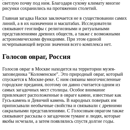
светлую почву под ним. Благодаря сухому климату многие
рисунки сохранились на протяжении столетий.
Главная загадка Наски заключается не в существовании самих
линий, а в их назначении и масштабах. Исследователи
связывают геоглифы с религиозными и ритуальными
представлениями древних обществ, а также с возможными
астрономическими функциями. При этом единой
исчерпывающей версии значения всего комплекса нет.
Голосов овраг, Россия
Голосов овраг в Москве находится на территории музея-
заповедника "Коломенское". Это природный овраг, который
спускается к Москве-реке. С ним связаны многочисленные
городские предания, поэтому он давно считается одним из
самых загадочных мест столицы. Особое внимание
привлекают расположенные в овраге камни, известные как
Гусь-камень и Девичий камень. В народных поверьях им
приписывали необычные свойства и связывали с древними
сакральными представлениями. С Голосовым оврагом также
связывают рассказы о загадочном тумане и людях, которые
якобы исчезали, а затем появлялись спустя долгие годы.