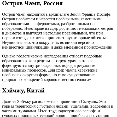
Остров Чамп, Россия
Остров Чамп находится в архипелаге Земля Франца-Иосифа.
Остров необитаем и известен необычными каменными
образованиями — сферолитами, разбросанными по
побережью. Некоторые из сфер достигают нескольких метров
в диаметре и выглядят настолько правильными, что при
первом взгляде их легко принять за рукотворные объекты.
Неудивительно, что вокруг них возникли версии о
неизвестной цивилизации и даже внеземном происхождении.
Однако геологические исследования относят подобные
образования к конкрециям — структурам, которые
формируются внутри осадочных пород в результате
минеральных процессов. Для сфер Чампа характерна
необычная округлая форма, но само существование
природных конкреций хорошо известно геологам.
Хэйчжу, Китай
Долина Хэйчжу расположена в провинции Сычуань. Это
горная территория с густыми лесами, ущельями, водоемами и
частыми туманами. Из-за труднодоступного рельефа и
суровых природных условий долина приобрела репутацию