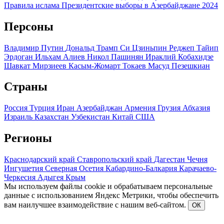
Правила ислама
Президентские выборы в Азербайджане 2024
Персоны
Владимир Путин
Дональд Трамп
Си Цзиньпин
Реджеп Тайип
Эрдоган
Ильхам Алиев
Никол Пашинян
Ираклий Кобахидзе
Шавкат Мирзиеев
Касым-Жомарт Токаев
Масуд Пезешкиан
Страны
Россия
Турция
Иран
Азербайджан
Армения
Грузия
Абхазия
Израиль
Казахстан
Узбекистан
Китай
США
Регионы
Краснодарский край
Ставропольский край
Дагестан
Чечня
Ингушетия
Северная Осетия
Кабардино-Балкария
Карачаево-
Черкесия
Адыгея
Крым
Мы используем файлы cookie и обрабатываем персональные
данные с использованием Яндекс Метрики, чтобы обеспечить
вам наилучшее взаимодействие с нашим веб-сайтом.
ОК