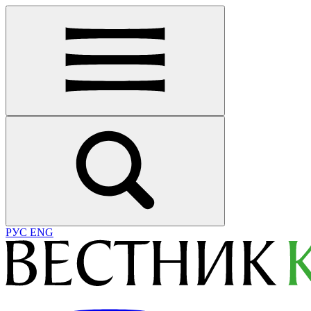
РУС
ENG