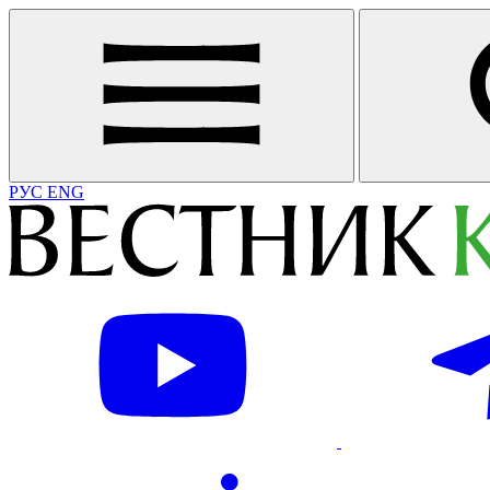
РУС
ENG