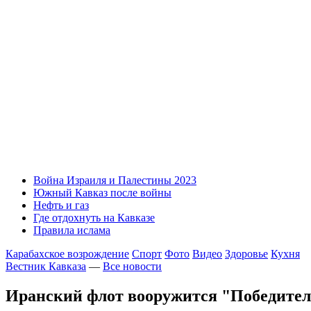
Война Израиля и Палестины 2023
Южный Кавказ после войны
Нефть и газ
Где отдохнуть на Кавказе
Правила ислама
Карабахское возрождение
Спорт
Фото
Видео
Здоровье
Кухня
Вестник Кавказа
—
Все новости
Иранский флот вооружится "Победите