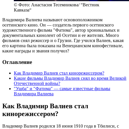
© Фото: Анастасия Тесемникова/ “Вестник
Кавказа“
Владимира Валиева называют основоположником
осетинского кино. Он — создатель первого осетинского
художественного фильма "Фатима", автор хроникальных и
документальных кинолент об Осетии и ее жителях. Много
фильмов снял режиссер и о Грузии. Где учился Валиев, какая
его картина была показана на Венецианском кинофестивале,
какие награды и звания получил?
Оглавление
Как Владимир Валиев стал кинорежиссером?
Какие фильмы Владимир Валиев снял во время Великой
Отечественной войны?
"Ушба" и "Фатима" — самые известные фильмы
Владимира Валиева
Как Владимир Валиев стал
кинорежиссером?
Владимир Валиев родился 18 июня 1910 года в Тбилиси, с