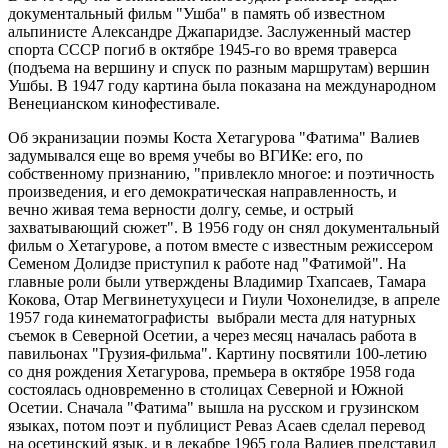
документальный фильм "Ушба" в память об известном
альпинисте Александре Джапаридзе. Заслуженный мастер
спорта СССР погиб в октябре 1945-го во время траверса
(подъема на вершину и спуск по разным маршрутам) вершин
Ушбы. В 1947 году картина была показана на международном
Венецианском кинофестивале.
Об экранизации поэмы Коста Хетагурова "Фатима" Валиев
задумывался еще во время учебы во ВГИКе: его, по
собственному признанию, "привлекло многое: и поэтичность
произведения, и его демократическая направленность, и
вечно живая тема верности долгу, семье, и острый
захватывающий сюжет". В 1956 году он снял документальный
фильм о Хетагурове, а потом вместе с известным режиссером
Семеном Долидзе приступил к работе над "Фатимой". На
главные роли были утверждены Владимир Тхапсаев, Тамара
Кокова, Отар Мегвинетухуцеси и Гиули Чохонелидзе, в апреле
1957 года кинематографисты выбрали места для натурных
съемок в Северной Осетии, а через месяц началась работа в
павильонах "Грузия-фильма". Картину посвятили 100-летию
со дня рождения Хетагурова, премьера в октябре 1958 года
состоялась одновременно в столицах Северной и Южной
Осетии. Сначала "Фатима" вышла на русском и грузинском
языках, потом поэт и публицист Реваз Асаев сделал перевод
на осетинский язык, и в декабре 1965 года Валиев представил