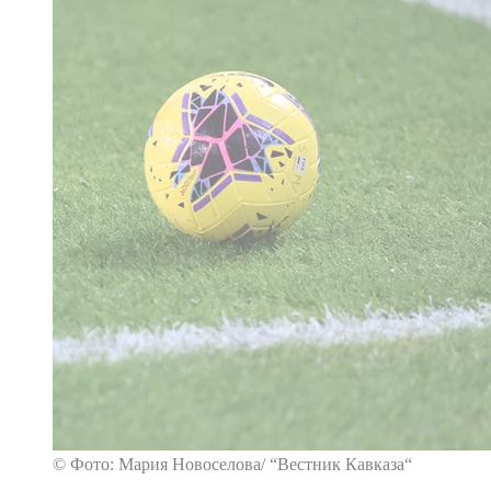
© Фото: Мария Новоселова/ “Вестник Кавказа“