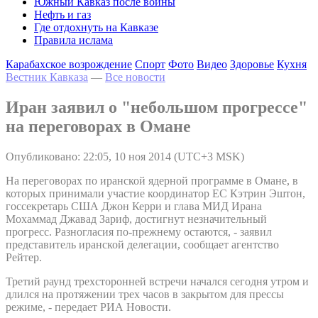
Южный Кавказ после войны
Нефть и газ
Где отдохнуть на Кавказе
Правила ислама
Карабахское возрождение
Спорт
Фото
Видео
Здоровье
Кухня
Вестник Кавказа
—
Все новости
Иран заявил о "небольшом прогрессе"
на переговорах в Омане
Опубликовано: 22:05, 10 ноя 2014 (UTC+3 MSK)
На переговорах по иранской ядерной программе в Омане, в
которых принимали участие координатор ЕС Кэтрин Эштон,
госсекретарь США Джон Керри и глава МИД Ирана
Мохаммад Джавад Зариф, достигнут незначительный
прогресс. Разногласия по-прежнему остаются, - заявил
представитель иранской делегации, сообщает агентство
Рейтер.
Третий раунд трехсторонней встречи начался сегодня утром и
длился на протяжении трех часов в закрытом для прессы
режиме, - передает РИА Новости.