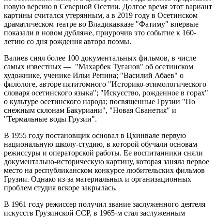
новую версию в Северной Осетии. Долгое время этот вариант
картины считался утерянным, а в 2019 году в Осетинском
драматическом театре во Владикавказе "Фатиму" впервые
показали в новом дубляже, приурочив это событие к 160-
летию со дня рождения автора поэмы.
Валиев снял более 100 документальных фильмов, в числе
самых известных — "Махарбек Туганов" об осетинском
художнике, ученике Ильи Репина; "Василий Абаев" о
филологе, авторе пятитомного "Историко-этимологического
словаря осетинского языка"; "Искусство, рожденное в горах"
о культуре осетинского народа; посвященные Грузии "По
снежным склонам Бакуриани", "Новая Сванетия" и
"Термальные воды Грузии".
В 1955 году постановщик основал в Цхинвале первую
национальную школу-студию, в которой обучали основам
режиссуры и операторской работы. Ее воспитанники сняли
документально-историческую картину, которая заняла первое
место на республиканском конкурсе любительских фильмов
Грузии. Однако из-за материальных и организационных
проблем студия вскоре закрылась.
В 1961 году режиссер получил звание заслуженного деятеля
искусств Грузинской ССР, в 1965-м стал заслуженным