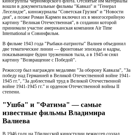
киногруппы Черноморского флота. Отснятые им материалы
вошли в документальные фильмы "Кавказ" и "Генерал
Леселидзе", киножурналы "Советская Грузия" и "Новости
дня", а позже Роман Кармен включил их в многосерийную
картину "Великая Отечественная", в создании которой
принимали участие американская компания Air Time
International и Совинфильм.
В фильме 1943 года "Рыбаки-патриоты" Валиев объединил
две тематические линии — фронтовые эпизоды и кадры,
показывающие будни тружеников тыла, а в 1945-м снял
картину "Возвращение с Победой".
Режиссер был награжден медалями "За оборону Кавказа", "За
победу над Германией в Великой Отечественной войне 1941-
1945 гг.", "За доблестный труд в Великой Отечественной
войне 1941-1945 гг." и орденом Отечественной войны II
степени.
"Ушба" и "Фатима" — самые
известные фильмы Владимира
Валиева
В 1946 году на Тбилисской киностудии режиссер создал