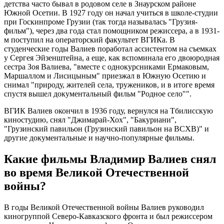
детства часто бывал в родовом селе в Знаурском районе
Южной Осетии. В 1927 году он начал учиться в школе-студии
при Госкинпроме Грузии (так тогда называлась "Грузия-
фильм"), через два года стал помощником режиссера, а в 1931-
м поступил на операторский факультет ВГИКа. В
студенческие годы Валиев поработал ассистентом на съемках
у Сергея Эйзенштейна, а еще, как вспоминала его двоюродная
сестра Зоя Валиева, "вместе с однокурсниками Ермаковым,
Маршаллом и Лисицыным" приезжал в Южную Осетию и
снимал "природу, жителей села, тружеников, и в итоге время
спустя вышел документальный фильм "Родное село"".
ВГИК Валиев окончил в 1936 году, вернулся на Тбилисскую
киностудию, снял "Джимарай-Хох", "Бакуриани",
"Грузинский павильон (Грузинский павильон на ВСХВ)" и
другие документальные и научно-популярные фильмы.
Какие фильмы Владимир Валиев снял
во время Великой Отечественной
войны?
В годы Великой Отечественной войны Валиев руководил
киногруппой Северо-Кавказского фронта и был режиссером