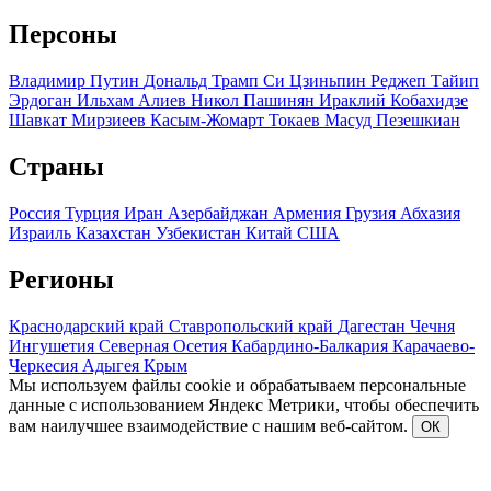
Персоны
Владимир Путин
Дональд Трамп
Си Цзиньпин
Реджеп Тайип
Эрдоган
Ильхам Алиев
Никол Пашинян
Ираклий Кобахидзе
Шавкат Мирзиеев
Касым-Жомарт Токаев
Масуд Пезешкиан
Страны
Россия
Турция
Иран
Азербайджан
Армения
Грузия
Абхазия
Израиль
Казахстан
Узбекистан
Китай
США
Регионы
Краснодарский край
Ставропольский край
Дагестан
Чечня
Ингушетия
Северная Осетия
Кабардино-Балкария
Карачаево-
Черкесия
Адыгея
Крым
Мы используем файлы cookie и обрабатываем персональные
данные с использованием Яндекс Метрики, чтобы обеспечить
вам наилучшее взаимодействие с нашим веб-сайтом.
ОК