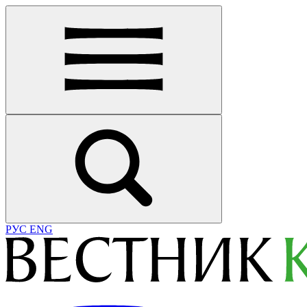
РУС
ENG