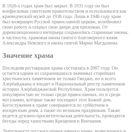
В 1920-х годах храм был закрыт. В 1931 году он был
конфискован советским правительством и использовался как
краеведческий музей до 1938 года. Лишь в 1946 году храм
был возвращен Русской православной церкви, возобновил
свою работу и открыл свои двери для прихожан. От
дореволюционного интерьера сохранились старинные иконы,
в частности, храмовая икона святого благоверного князя
Александра Невского и икона святой Марии Магдалины.
Значение храма
Последняя реставрация храма состоялась в 2007 году. Он
остается одним из сохранившихся значимых старейших
христианских памятников не только Гянджи, но и всего
Азербайджана и входит в Национальный реестр памятников
истории Азербайджанской Республики. Храм пользуется
популярностью не только среди православных, но и среди
мусульман, которые также посещают этот Божий дом.
Богослужения в храме совершаются по субботним и
воскресным дням, а также по великим праздникам. Также
ведется духовно-просветительская деятельность, проводятся
беседы перед таинствами Крещения и Венчания.
Деятельность русского православного храма, возведенного в