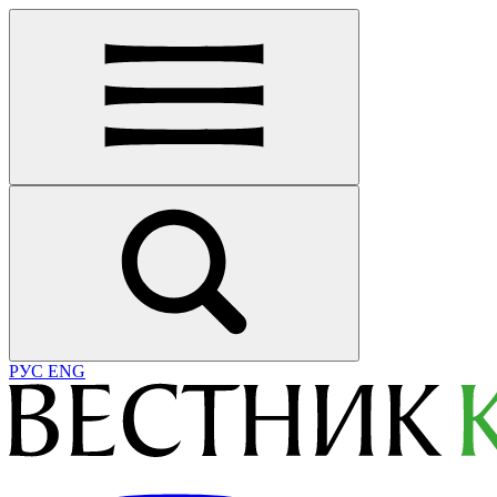
РУС
ENG