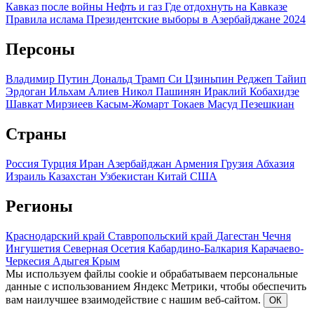
Кавказ после войны
Нефть и газ
Где отдохнуть на Кавказе
Правила ислама
Президентские выборы в Азербайджане 2024
Персоны
Владимир Путин
Дональд Трамп
Си Цзиньпин
Реджеп Тайип
Эрдоган
Ильхам Алиев
Никол Пашинян
Ираклий Кобахидзе
Шавкат Мирзиеев
Касым-Жомарт Токаев
Масуд Пезешкиан
Страны
Россия
Турция
Иран
Азербайджан
Армения
Грузия
Абхазия
Израиль
Казахстан
Узбекистан
Китай
США
Регионы
Краснодарский край
Ставропольский край
Дагестан
Чечня
Ингушетия
Северная Осетия
Кабардино-Балкария
Карачаево-
Черкесия
Адыгея
Крым
Мы используем файлы cookie и обрабатываем персональные
данные с использованием Яндекс Метрики, чтобы обеспечить
вам наилучшее взаимодействие с нашим веб-сайтом.
ОК