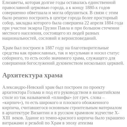
Елизаветы, которая долгие годы оставалась единственной
православной церковью города, а к концу 1880-х годов
совершенно обветшала и могла обрушиться. В связи с этим
было решено построить в центре города более просторный
собор, закладка которого была совершена 22 апреля 1884 года
при участии экзарха Грузии Павла и при большом стечении
местного населения, состоящего из людей разных
национальностей, сословий и вероисповеданий.
Храм был построен в 1887 году на благотворительные
средства как православных, так и мусульман и носил статус
соборного, то есть особо значимого храма, служащего для
совершения богослужений духовенством нескольких церквей.
Архитектура храма
Александро-Невский храм был построен по проекту
архитектора Гольма и под его руководством в византийском
стиле из так называемой «плинфы» (от греч. слова –
«кирпич»), то есть широкого и плоского обожженного
кирпича, считавшегося основным строительным материалом
в архитектуре Византии и в русском храмовом зодчестве X-
XIII веков. Здание из темно-красного кирпича было украшено
витражами и резьбой по Храм в эпоху атеизма