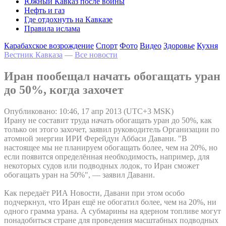
Южный Кавказ после войны
Нефть и газ
Где отдохнуть на Кавказе
Правила ислама
Карабахское возрождение
Спорт
Фото
Видео
Здоровье
Кухня
Вестник Кавказа
—
Все новости
Иран пообещал начать обогащать уран
до 50%, когда захочет
Опубликовано: 10:46, 17 апр 2013 (UTC+3 MSK)
Ирану не составит труда начать обогащать уран до 50%, как
только он этого захочет, заявил руководитель Организации по
атомной энергии ИРИ Ферейдун Аббаси Давани. "В
настоящее мы не планируем обогащать более, чем на 20%, но
если появится определённая необходимость, например, для
некоторых судов или подводных лодок, то Иран сможет
обогащать уран на 50%", — заявил Давани.
Как передаёт РИА Новости, Давани при этом особо
подчеркнул, что Иран ещё не обогатил более, чем на 20%, ни
одного грамма урана. А субмарины на ядерном топливе могут
понадобиться стране для проведения масштабных подводных