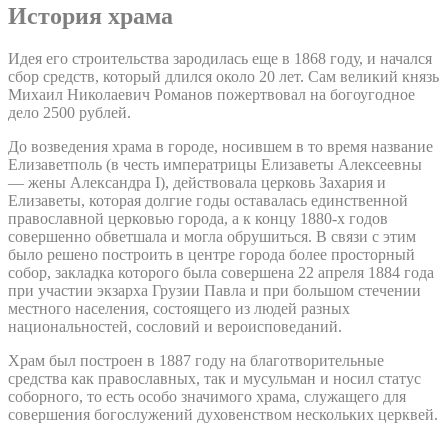
История храма
Идея его строительства зародилась еще в 1868 году, и начался
сбор средств, который длился около 20 лет. Сам великий князь
Михаил Николаевич Романов пожертвовал на богоугодное
дело 2500 рублей.
До возведения храма в городе, носившем в то время название
Елизаветполь (в честь императрицы Елизаветы Алексеевны
— жены Александра I), действовала церковь Захария и
Елизаветы, которая долгие годы оставалась единственной
православной церковью города, а к концу 1880-х годов
совершенно обветшала и могла обрушиться. В связи с этим
было решено построить в центре города более просторный
собор, закладка которого была совершена 22 апреля 1884 года
при участии экзарха Грузии Павла и при большом стечении
местного населения, состоящего из людей разных
национальностей, сословий и вероисповеданий.
Храм был построен в 1887 году на благотворительные
средства как православных, так и мусульман и носил статус
соборного, то есть особо значимого храма, служащего для
совершения богослужений духовенством нескольких церквей.