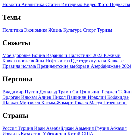
Новости
Аналитика
Статьи
Интервью
Видео
Фото
Подкасты
Темы
Политика
Экономика
Жизнь
Культура
Спорт
Туризм
Сюжеты
Мое здоровье
Война Израиля и Палестины 2023
Южный
Кавказ после войны
Нефть и газ
Где отдохнуть на Кавказе
Правила ислама
Президентские выборы в Азербайджане 2024
Персоны
Владимир Путин
Дональд Трамп
Си Цзиньпин
Реджеп Тайип
Эрдоган
Ильхам Алиев
Никол Пашинян
Ираклий Кобахидзе
Шавкат Мирзиеев
Касым-Жомарт Токаев
Масуд Пезешкиан
Страны
Россия
Турция
Иран
Азербайджан
Армения
Грузия
Абхазия
Израиль
Казахстан
Узбекистан
Китай
США