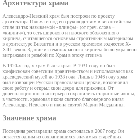
Архитектура храма
Александро-Невский храм был построен по проекту
архитектора Гольма и под его руководством в византийском
стиле из так называемой «плинфы» (от греч. слова –
«кирпич»), то есть широкого и плоского обожженного
кирпича, считавшегося основным строительным материалом
в архитектуре Византии и в русском храмовом зодчестве X-
XIII веков. Здание из темно-красного кирпича было украшено
витражами и резьбой по Храм в эпоху атеизма
В 1920-х годах храм был закрыт. В 1931 году он был
конфискован советским правительством и использовался как
краеведческий музей до 1938 года. Лишь в 1946 году храм
был возвращен Русской православной церкви, возобновил
свою работу и открыл свои двери для прихожан. От
дореволюционного интерьера сохранились старинные иконы,
в частности, храмовая икона святого благоверного князя
Александра Невского и икона святой Марии Магдалины.
Значение храма
Последняя реставрация храма состоялась в 2007 году. Он
остается одним из сохранившихся значимых старейших