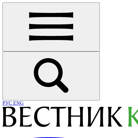
РУС
ENG