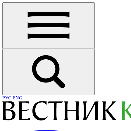
РУС
ENG