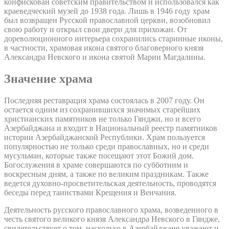
конфискован советским правительством и использовался как
краеведческий музей до 1938 года. Лишь в 1946 году храм
был возвращен Русской православной церкви, возобновил
свою работу и открыл свои двери для прихожан. От
дореволюционного интерьера сохранились старинные иконы,
в частности, храмовая икона святого благоверного князя
Александра Невского и икона святой Марии Магдалины.
Значение храма
Последняя реставрация храма состоялась в 2007 году. Он
остается одним из сохранившихся значимых старейших
христианских памятников не только Гянджи, но и всего
Азербайджана и входит в Национальный реестр памятников
истории Азербайджанской Республики. Храм пользуется
популярностью не только среди православных, но и среди
мусульман, которые также посещают этот Божий дом.
Богослужения в храме совершаются по субботним и
воскресным дням, а также по великим праздникам. Также
ведется духовно-просветительская деятельность, проводятся
беседы перед таинствами Крещения и Венчания.
Деятельность русского православного храма, возведенного в
честь святого великого князя Александра Невского в Гяндже,
свидетельствует о том, насколько в Азербайджане уважают и