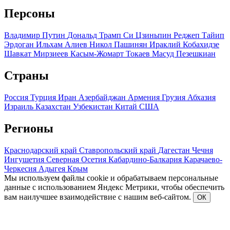
Персоны
Владимир Путин
Дональд Трамп
Си Цзиньпин
Реджеп Тайип
Эрдоган
Ильхам Алиев
Никол Пашинян
Ираклий Кобахидзе
Шавкат Мирзиеев
Касым-Жомарт Токаев
Масуд Пезешкиан
Страны
Россия
Турция
Иран
Азербайджан
Армения
Грузия
Абхазия
Израиль
Казахстан
Узбекистан
Китай
США
Регионы
Краснодарский край
Ставропольский край
Дагестан
Чечня
Ингушетия
Северная Осетия
Кабардино-Балкария
Карачаево-
Черкесия
Адыгея
Крым
Мы используем файлы cookie и обрабатываем персональные
данные с использованием Яндекс Метрики, чтобы обеспечить
вам наилучшее взаимодействие с нашим веб-сайтом.
ОК