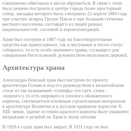
совершенно обветшала и могла обрушиться. В связи с этим
было решено построить в центре города более просторный
собор, закладка которого была совершена 22 апреля 1884 года
при участии экзарха Грузии Павла и при большом стечении
местного населения, состоящего из людей разных
национальностей, сословий и вероисповеданий.
Храм был построен в 1887 году на благотворительные
средства как православных, так и мусульман и носил статус
соборного, то есть особо значимого храма, служащего для
совершения богослужений духовенством нескольких церквей.
Архитектура храма
Александро-Невский храм был построен по проекту
архитектора Гольма и под его руководством в византийском
стиле из так называемой «плинфы» (от греч. слова –
«кирпич»), то есть широкого и плоского обожженного
кирпича, считавшегося основным строительным материалом
в архитектуре Византии и в русском храмовом зодчестве X-
XIII веков. Здание из темно-красного кирпича было украшено
витражами и резьбой по Храм в эпоху атеизма
В 1920-х годах храм был закрыт. В 1931 году он был