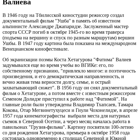
Валиева
В 1946 году на Тбилисской киностудии режиссер создал
документальный фильм "Ушба" в память об известном
альпинисте Александре Джапаридзе. Заслуженный мастер
спорта СССР погиб в октябре 1945-го во время траверса
(подъема на вершину и спуск по разным маршрутам) вершин
Ушбы. В 1947 году картина была показана на международном
Венецианском кинофестивале.
Об экранизации поэмы Коста Хетагурова "Фатима" Валиев
задумывался еще во время учебы во ВГИКе: его, по
собственному признанию, "привлекло многое: и поэтичность
произведения, и его демократическая направленность, и
вечно живая тема верности долгу, семье, и острый
захватывающий сюжет". В 1956 году он снял документальный
фильм о Хетагурове, а потом вместе с известным режиссером
Семеном Долидзе приступил к работе над "Фатимой". На
главные роли были утверждены Владимир Тхапсаев, Тамара
Кокова, Отар Мегвинетухуцеси и Гиули Чохонелидзе, в апреле
1957 года кинематографисты выбрали места для натурных
съемок в Северной Осетии, а через месяц началась работа в
павильонах "Грузия-фильма". Картину посвятили 100-летию
со дня рождения Хетагурова, премьера в октябре 1958 года
состоялась одновременно в столицах Северной и Южной