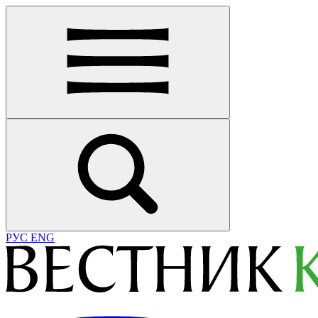
РУС
ENG