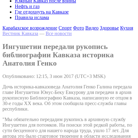
Южный Кавказ после войны
Нефть и газ
Где отдохнуть на Кавказе
Правила ислама
Карабахское возрождение
Спорт
Фото
Видео
Здоровье
Кухня
Вестник Кавказа
—
Все новости
Ингушетии передали рукопись
библиографии Кавказа историка
Анатолия Генко
Опубликовано: 12:15, 3 июн 2017 (UTC+3 MSK)
Дочь историка-кавказоведа Анатолия Генко Галина передала
главе Ингушетии Юнус-Беку Евкурову для передачи в архив
рукописную Библиографию Кавказа, написанную ее отцом в
30-е годы XX века. Об этом сообщила пресс-служба главы
республики.
"Мы обязательно передадим рукопись в архивную службу
Ингушетии для потомков. На поиски этой редкой работы, по
сути бесценного для нашего народа труда, ушло 17 лет. Для
автора это было стартовое творение в области исследования