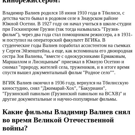
кинорежиссером?
Владимир Валиев родился 18 июня 1910 года в Тбилиси, с
детства часто бывал в родовом селе в Знаурском районе
Южной Осетии. В 1927 году он начал учиться в школе-студии
при Госкинпроме Грузии (так тогда называлась "Грузия-
фильм"), через два года стал помощником режиссера, а в 1931-
м поступил на операторский факультет ВГИКа. В
студенческие годы Валиев поработал ассистентом на съемках
у Сергея Эйзенштейна, а еще, как вспоминала его двоюродная
сестра Зоя Валиева, "вместе с однокурсниками Ермаковым,
Маршаллом и Лисицыным" приезжал в Южную Осетию и
снимал "природу, жителей села, тружеников, и в итоге время
спустя вышел документальный фильм "Родное село"".
ВГИК Валиев окончил в 1936 году, вернулся на Тбилисскую
киностудию, снял "Джимарай-Хох", "Бакуриани",
"Грузинский павильон (Грузинский павильон на ВСХВ)" и
другие документальные и научно-популярные фильмы.
Какие фильмы Владимир Валиев снял
во время Великой Отечественной
войны?