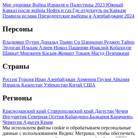
Мое здоровье
Война Израиля и Палестины 2023
Южный
Кавказ после войны
Нефть и газ
Где отдохнуть на Кавказе
Правила ислама
Президентские выборы в Азербайджане 2024
Персоны
Владимир Путин
Дональд Трамп
Си Цзиньпин
Реджеп Тайип
Эрдоган
Ильхам Алиев
Никол Пашинян
Ираклий Кобахидзе
Шавкат Мирзиеев
Касым-Жомарт Токаев
Масуд Пезешкиан
Страны
Россия
Турция
Иран
Азербайджан
Армения
Грузия
Абхазия
Израиль
Казахстан
Узбекистан
Китай
США
Регионы
Краснодарский край
Ставропольский край
Дагестан
Чечня
Ингушетия
Северная Осетия
Кабардино-Балкария
Карачаево-
Черкесия
Адыгея
Крым
Мы используем файлы cookie и обрабатываем персональные
данные с использованием Яндекс Метрики, чтобы обеспечить