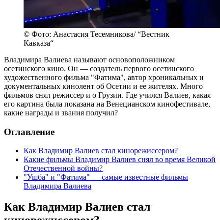
© Фото: Анастасия Тесемникова/ “Вестник
Кавказа“
Владимира Валиева называют основоположником
осетинского кино. Он — создатель первого осетинского
художественного фильма "Фатима", автор хроникальных и
документальных кинолент об Осетии и ее жителях. Много
фильмов снял режиссер и о Грузии. Где учился Валиев, какая
его картина была показана на Венецианском кинофестивале,
какие награды и звания получил?
Оглавление
Как Владимир Валиев стал кинорежиссером?
Какие фильмы Владимир Валиев снял во время Великой
Отечественной войны?
"Ушба" и "Фатима" — самые известные фильмы
Владимира Валиева
Как Владимир Валиев стал