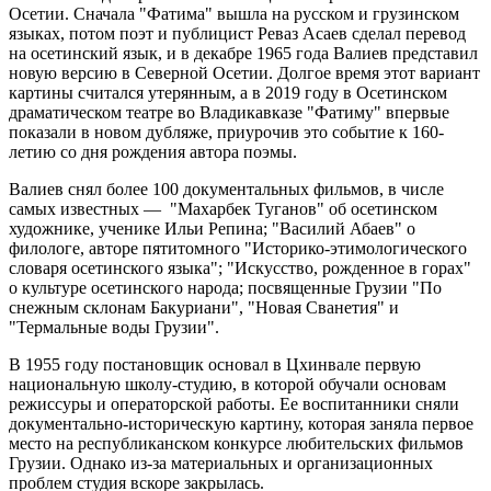
Осетии. Сначала "Фатима" вышла на русском и грузинском
языках, потом поэт и публицист Реваз Асаев сделал перевод
на осетинский язык, и в декабре 1965 года Валиев представил
новую версию в Северной Осетии. Долгое время этот вариант
картины считался утерянным, а в 2019 году в Осетинском
драматическом театре во Владикавказе "Фатиму" впервые
показали в новом дубляже, приурочив это событие к 160-
летию со дня рождения автора поэмы.
Валиев снял более 100 документальных фильмов, в числе
самых известных — "Махарбек Туганов" об осетинском
художнике, ученике Ильи Репина; "Василий Абаев" о
филологе, авторе пятитомного "Историко-этимологического
словаря осетинского языка"; "Искусство, рожденное в горах"
о культуре осетинского народа; посвященные Грузии "По
снежным склонам Бакуриани", "Новая Сванетия" и
"Термальные воды Грузии".
В 1955 году постановщик основал в Цхинвале первую
национальную школу-студию, в которой обучали основам
режиссуры и операторской работы. Ее воспитанники сняли
документально-историческую картину, которая заняла первое
место на республиканском конкурсе любительских фильмов
Грузии. Однако из-за материальных и организационных
проблем студия вскоре закрылась.