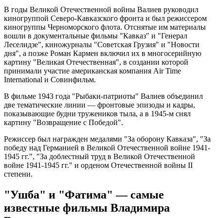
В годы Великой Отечественной войны Валиев руководил
киногруппой Северо-Кавказского фронта и был режиссером
киногруппы Черноморского флота. Отснятые им материалы
вошли в документальные фильмы "Кавказ" и "Генерал
Леселидзе", киножурналы "Советская Грузия" и "Новости
дня", а позже Роман Кармен включил их в многосерийную
картину "Великая Отечественная", в создании которой
принимали участие американская компания Air Time
International и Совинфильм.
В фильме 1943 года "Рыбаки-патриоты" Валиев объединил
две тематические линии — фронтовые эпизоды и кадры,
показывающие будни тружеников тыла, а в 1945-м снял
картину "Возвращение с Победой".
Режиссер был награжден медалями "За оборону Кавказа", "За
победу над Германией в Великой Отечественной войне 1941-
1945 гг.", "За доблестный труд в Великой Отечественной
войне 1941-1945 гг." и орденом Отечественной войны II
степени.
"Ушба" и "Фатима" — самые
известные фильмы Владимира