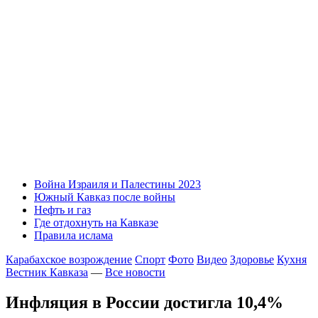
Война Израиля и Палестины 2023
Южный Кавказ после войны
Нефть и газ
Где отдохнуть на Кавказе
Правила ислама
Карабахское возрождение
Спорт
Фото
Видео
Здоровье
Кухня
Вестник Кавказа
—
Все новости
Инфляция в России достигла 10,4%