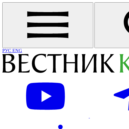
РУС
ENG