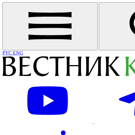
РУС
ENG