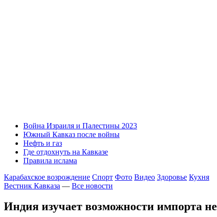
Война Израиля и Палестины 2023
Южный Кавказ после войны
Нефть и газ
Где отдохнуть на Кавказе
Правила ислама
Карабахское возрождение
Спорт
Фото
Видео
Здоровье
Кухня
Вестник Кавказа
—
Все новости
Индия изучает возможности импорта н