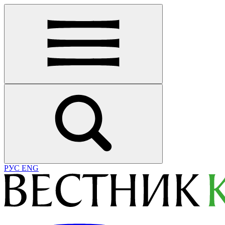
РУС
ENG