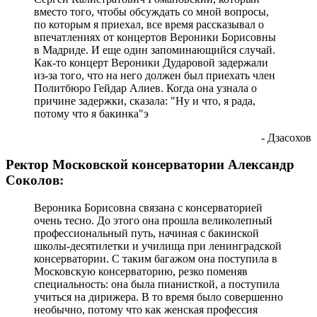
вместо того, чтобы обсуждать со мной вопросы,
по которым я приехал, все время рассказывал о
впечатлениях от концертов Вероники Борисовны
в Мадриде. И еще один запоминающийся случай.
Как-то концерт Вероники Дударовой задержали
из-за того, что на него должен был приехать член
Политбюро Гейдар Алиев. Когда она узнала о
причине задержки, сказала: "Ну и что, я рада,
потому что я бакинка"э
- Дзасохов
Ректор Московской консерватории Александр
Соколов:
Вероника Борисовна связана с консерваторией
очень тесно. До этого она прошла великолепный
профессиональный путь, начиная с бакинской
школы-десятилетки и училища при ленинградской
консерватории. С таким багажом она поступила в
Московскую консерваторию, резко поменяв
специальность: она была пианисткой, а поступила
учиться на дирижера. В то время было совершенно
необычно, потому что как женская профессия