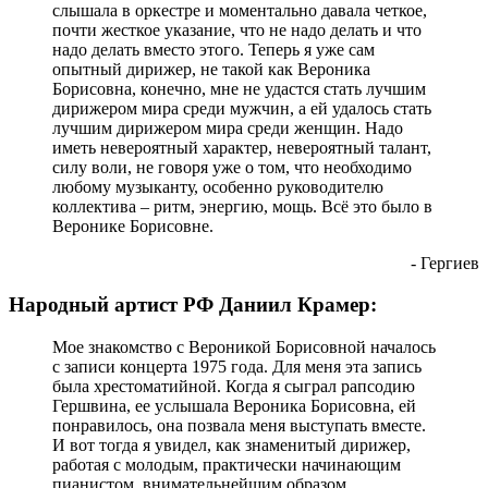
слышала в оркестре и моментально давала четкое,
почти жесткое указание, что не надо делать и что
надо делать вместо этого. Теперь я уже сам
опытный дирижер, не такой как Вероника
Борисовна, конечно, мне не удастся стать лучшим
дирижером мира среди мужчин, а ей удалось стать
лучшим дирижером мира среди женщин. Надо
иметь невероятный характер, невероятный талант,
силу воли, не говоря уже о том, что необходимо
любому музыканту, особенно руководителю
коллектива – ритм, энергию, мощь. Всё это было в
Веронике Борисовне.
- Гергиев
Народный артист РФ Даниил Крамер:
Мое знакомство с Вероникой Борисовной началось
с записи концерта 1975 года. Для меня эта запись
была хрестоматийной. Когда я сыграл рапсодию
Гершвина, ее услышала Вероника Борисовна, ей
понравилось, она позвала меня выступать вместе.
И вот тогда я увидел, как знаменитый дирижер,
работая с молодым, практически начинающим
пианистом, внимательнейшим образом