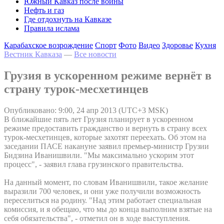
Южный Кавказ после войны
Нефть и газ
Где отдохнуть на Кавказе
Правила ислама
Карабахское возрождение
Спорт
Фото
Видео
Здоровье
Кухня
Вестник Кавказа
—
Все новости
Грузия в ускоренном режиме вернёт в
страну турок-месхетинцев
Опубликовано: 9:00, 24 апр 2013 (UTC+3 MSK)
В ближайшие пять лет Грузия планирует в ускоренном
режиме предоставить гражданство и вернуть в страну всех
турок-месхетинцев, которые захотят переехать. Об этом на
заседании ПАСЕ накануне заявил премьер-министр Грузии
Бидзина Иванишвили. "Мы максимально ускорим этот
процесс", - заявил глава грузинского правительства.
На данный момент, по словам Иванишвили, такое желание
выразили 700 человек, и они уже получили возможность
переселиться на родину. "Над этим работает специальная
комиссия, и я обещаю, что мы до конца выполним взятые на
себя обязательства", - отметил он в ходе выступления.