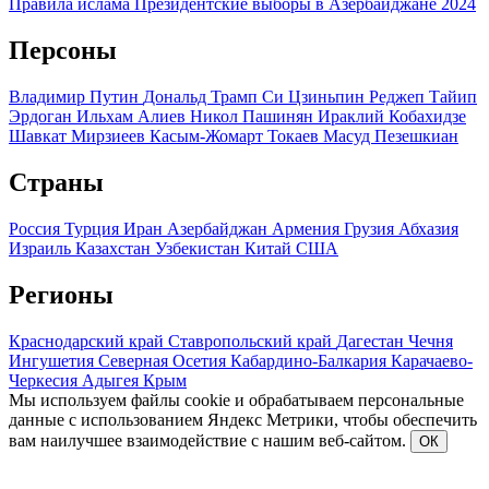
Правила ислама
Президентские выборы в Азербайджане 2024
Персоны
Владимир Путин
Дональд Трамп
Си Цзиньпин
Реджеп Тайип
Эрдоган
Ильхам Алиев
Никол Пашинян
Ираклий Кобахидзе
Шавкат Мирзиеев
Касым-Жомарт Токаев
Масуд Пезешкиан
Страны
Россия
Турция
Иран
Азербайджан
Армения
Грузия
Абхазия
Израиль
Казахстан
Узбекистан
Китай
США
Регионы
Краснодарский край
Ставропольский край
Дагестан
Чечня
Ингушетия
Северная Осетия
Кабардино-Балкария
Карачаево-
Черкесия
Адыгея
Крым
Мы используем файлы cookie и обрабатываем персональные
данные с использованием Яндекс Метрики, чтобы обеспечить
вам наилучшее взаимодействие с нашим веб-сайтом.
ОК