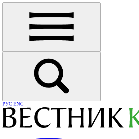
РУС
ENG