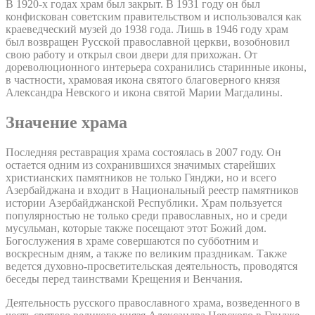
В 1920-х годах храм был закрыт. В 1931 году он был
конфискован советским правительством и использовался как
краеведческий музей до 1938 года. Лишь в 1946 году храм
был возвращен Русской православной церкви, возобновил
свою работу и открыл свои двери для прихожан. От
дореволюционного интерьера сохранились старинные иконы,
в частности, храмовая икона святого благоверного князя
Александра Невского и икона святой Марии Магдалины.
Значение храма
Последняя реставрация храма состоялась в 2007 году. Он
остается одним из сохранившихся значимых старейших
христианских памятников не только Гянджи, но и всего
Азербайджана и входит в Национальный реестр памятников
истории Азербайджанской Республики. Храм пользуется
популярностью не только среди православных, но и среди
мусульман, которые также посещают этот Божий дом.
Богослужения в храме совершаются по субботним и
воскресным дням, а также по великим праздникам. Также
ведется духовно-просветительская деятельность, проводятся
беседы перед таинствами Крещения и Венчания.
Деятельность русского православного храма, возведенного в