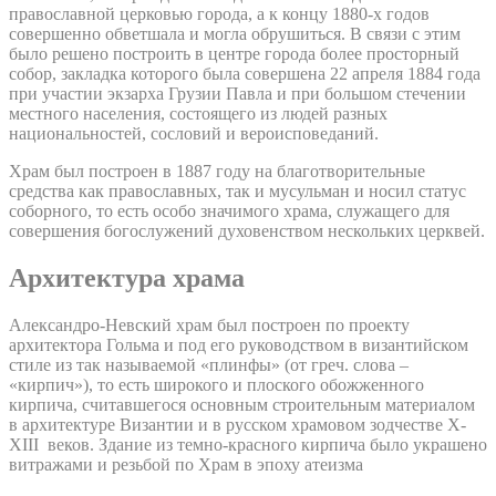
православной церковью города, а к концу 1880-х годов
совершенно обветшала и могла обрушиться. В связи с этим
было решено построить в центре города более просторный
собор, закладка которого была совершена 22 апреля 1884 года
при участии экзарха Грузии Павла и при большом стечении
местного населения, состоящего из людей разных
национальностей, сословий и вероисповеданий.
Храм был построен в 1887 году на благотворительные
средства как православных, так и мусульман и носил статус
соборного, то есть особо значимого храма, служащего для
совершения богослужений духовенством нескольких церквей.
Архитектура храма
Александро-Невский храм был построен по проекту
архитектора Гольма и под его руководством в византийском
стиле из так называемой «плинфы» (от греч. слова –
«кирпич»), то есть широкого и плоского обожженного
кирпича, считавшегося основным строительным материалом
в архитектуре Византии и в русском храмовом зодчестве X-
XIII веков. Здание из темно-красного кирпича было украшено
витражами и резьбой по Храм в эпоху атеизма