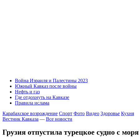
Война Израиля и Палестины 2023
Южный Кавказ после войны
Нефть и газ
Где отдохнуть на Кавказе
Правила ислама
Карабахское возрождение
Спорт
Фото
Видео
Здоровье
Кухня
Вестник Кавказа
—
Все новости
Грузия отпустила турецкое судно с мор