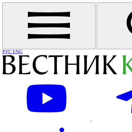
РУС
ENG