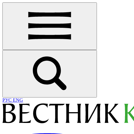
РУС
ENG