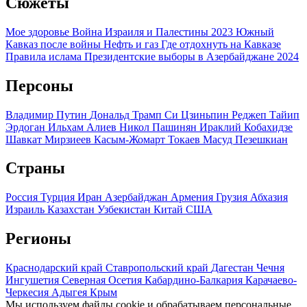
Сюжеты
Мое здоровье
Война Израиля и Палестины 2023
Южный
Кавказ после войны
Нефть и газ
Где отдохнуть на Кавказе
Правила ислама
Президентские выборы в Азербайджане 2024
Персоны
Владимир Путин
Дональд Трамп
Си Цзиньпин
Реджеп Тайип
Эрдоган
Ильхам Алиев
Никол Пашинян
Ираклий Кобахидзе
Шавкат Мирзиеев
Касым-Жомарт Токаев
Масуд Пезешкиан
Страны
Россия
Турция
Иран
Азербайджан
Армения
Грузия
Абхазия
Израиль
Казахстан
Узбекистан
Китай
США
Регионы
Краснодарский край
Ставропольский край
Дагестан
Чечня
Ингушетия
Северная Осетия
Кабардино-Балкария
Карачаево-
Черкесия
Адыгея
Крым
Мы используем файлы cookie и обрабатываем персональные