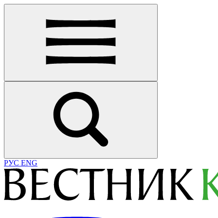
РУС
ENG