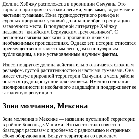
Долина Хэйчжу расположена в провинции Сычуань. Это
горная территория с густыми лесами, ущельями, водоемами и
частыми туманами. Из-за труднодоступного рельефа и
суровых природных условий долина приобрела репутацию
загадочного места. В популярной литературе Хэйчжу
называют "китайским Бермудским треугольником". С
регионом связаны рассказы о пропавших людях и
необъяснимых происшествиях. Однако эти истории относятся
преимущественно к местным легендам и популярным
публикациям, а не к установленным научным фактам.
Известно другое: долина действительно отличается сложным
рельефом, густой растительностью и частыми туманами. Она
имеет статус природной территории Сычуани, а часть района
остается труднодоступной для человека. Именно сочетание
изолированности и необычного ландшафта и поддерживает ее
загадочную репутацию.
Зона молчания, Мексика
Зона молчания в Мексике — название пустынной территории
в районе Болсон-де-Мапими. Это место стало известно
благодаря рассказам о проблемах с радиосвязью и странных
сбоях оборудования. Вокруг территории со временем