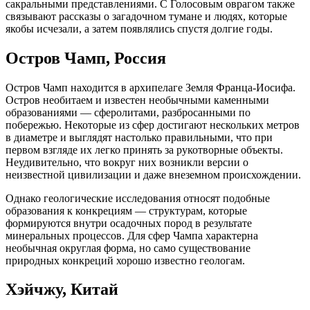
сакральными представлениями. С Голосовым оврагом также
связывают рассказы о загадочном тумане и людях, которые
якобы исчезали, а затем появлялись спустя долгие годы.
Остров Чамп, Россия
Остров Чамп находится в архипелаге Земля Франца-Иосифа.
Остров необитаем и известен необычными каменными
образованиями — сферолитами, разбросанными по
побережью. Некоторые из сфер достигают нескольких метров
в диаметре и выглядят настолько правильными, что при
первом взгляде их легко принять за рукотворные объекты.
Неудивительно, что вокруг них возникли версии о
неизвестной цивилизации и даже внеземном происхождении.
Однако геологические исследования относят подобные
образования к конкрециям — структурам, которые
формируются внутри осадочных пород в результате
минеральных процессов. Для сфер Чампа характерна
необычная округлая форма, но само существование
природных конкреций хорошо известно геологам.
Хэйчжу, Китай