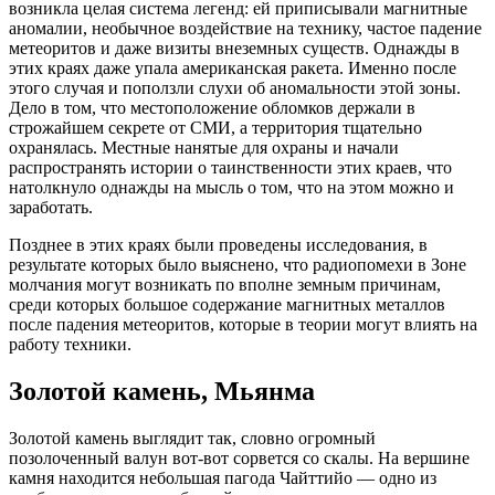
возникла целая система легенд: ей приписывали магнитные
аномалии, необычное воздействие на технику, частое падение
метеоритов и даже визиты внеземных существ. Однажды в
этих краях даже упала американская ракета. Именно после
этого случая и поползли слухи об аномальности этой зоны.
Дело в том, что местоположение обломков держали в
строжайшем секрете от СМИ, а территория тщательно
охранялась. Местные нанятые для охраны и начали
распространять истории о таинственности этих краев, что
натолкнуло однажды на мысль о том, что на этом можно и
заработать.
Позднее в этих краях были проведены исследования, в
результате которых было выяснено, что радиопомехи в Зоне
молчания могут возникать по вполне земным причинам,
среди которых большое содержание магнитных металлов
после падения метеоритов, которые в теории могут влиять на
работу техники.
Золотой камень, Мьянма
Золотой камень выглядит так, словно огромный
позолоченный валун вот-вот сорвется со скалы. На вершине
камня находится небольшая пагода Чайттийо — одно из