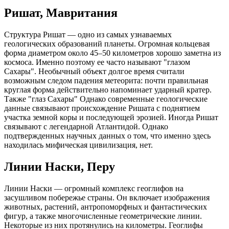
Ришат, Мавритания
Структура Ришат — одно из самых узнаваемых
геологических образований планеты. Огромная кольцевая
форма диаметром около 45–50 километров хорошо заметна из
космоса. Именно поэтому ее часто называют "глазом
Сахары". Необычный объект долгое время считали
возможным следом падения метеорита: почти правильная
круглая форма действительно напоминает ударный кратер.
Также "глаз Сахары" Однако современные геологические
данные связывают происхождение Ришата с поднятием
участка земной коры и последующей эрозией. Иногда Ришат
связывают с легендарной Атлантидой. Однако
подтвержденных научных данных о том, что именно здесь
находилась мифическая цивилизация, нет.
Линии Наски, Перу
Линии Наски — огромный комплекс геоглифов на
засушливом побережье страны. Он включает изображения
животных, растений, антропоморфных и фантастических
фигур, а также многочисленные геометрические линии.
Некоторые из них протянулись на километры. Геоглифы