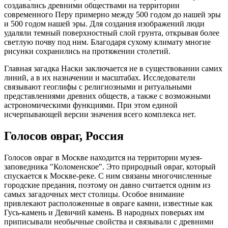
создавались древними обществами на территории
современного Перу примерно между 500 годом до нашей эры
и 500 годом нашей эры. Для создания изображений люди
удаляли темный поверхностный слой грунта, открывая более
светлую почву под ним. Благодаря сухому климату многие
рисунки сохранились на протяжении столетий.
Главная загадка Наски заключается не в существовании самих
линий, а в их назначении и масштабах. Исследователи
связывают геоглифы с религиозными и ритуальными
представлениями древних обществ, а также с возможными
астрономическими функциями. При этом единой
исчерпывающей версии значения всего комплекса нет.
Голосов овраг, Россия
Голосов овраг в Москве находится на территории музея-
заповедника "Коломенское". Это природный овраг, который
спускается к Москве-реке. С ним связаны многочисленные
городские предания, поэтому он давно считается одним из
самых загадочных мест столицы. Особое внимание
привлекают расположенные в овраге камни, известные как
Гусь-камень и Девичий камень. В народных поверьях им
приписывали необычные свойства и связывали с древними