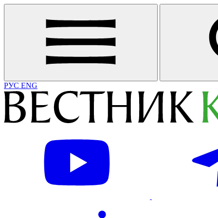
РУС
ENG