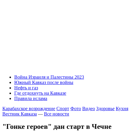
Война Израиля и Палестины 2023
Южный Кавказ после войны
Нефть и газ
Где отдохнуть на Кавказе
Правила ислама
Карабахское возрождение
Спорт
Фото
Видео
Здоровье
Кухня
Вестник Кавказа
—
Все новости
"Гонке героев" дан старт в Чечне