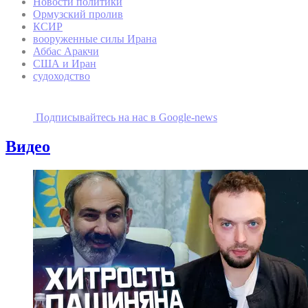
Новости политики
Ормузский пролив
КСИР
вооруженные силы Ирана
Аббас Аракчи
США и Иран
судоходство
Подписывайтесь на наc в Google-news
Видео