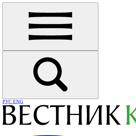
РУС
ENG