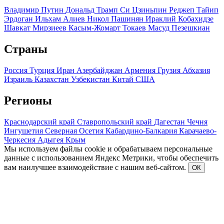
Владимир Путин
Дональд Трамп
Си Цзиньпин
Реджеп Тайип
Эрдоган
Ильхам Алиев
Никол Пашинян
Ираклий Кобахидзе
Шавкат Мирзиеев
Касым-Жомарт Токаев
Масуд Пезешкиан
Страны
Россия
Турция
Иран
Азербайджан
Армения
Грузия
Абхазия
Израиль
Казахстан
Узбекистан
Китай
США
Регионы
Краснодарский край
Ставропольский край
Дагестан
Чечня
Ингушетия
Северная Осетия
Кабардино-Балкария
Карачаево-
Черкесия
Адыгея
Крым
Мы используем файлы cookie и обрабатываем персональные
данные с использованием Яндекс Метрики, чтобы обеспечить
вам наилучшее взаимодействие с нашим веб-сайтом.
ОК