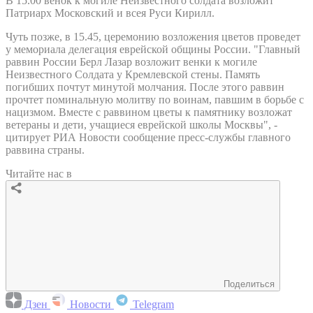
В 15.00 венок к могиле Неизвестного солдата возложит
Патриарх Московский и всея Руси Кирилл.
Чуть позже, в 15.45, церемонию возложения цветов проведет
у мемориала делегация еврейской общины России. "Главный
раввин России Берл Лазар возложит венки к могиле
Неизвестного Солдата у Кремлевской стены. Память
погибших почтут минутой молчания. После этого раввин
прочтет поминальную молитву по воинам, павшим в борьбе с
нацизмом. Вместе с раввином цветы к памятнику возложат
ветераны и дети, учащиеся еврейской школы Москвы", -
цитирует РИА Новости сообщение пресс-службы главного
раввина страны.
Читайте нас в
Поделиться
Дзен
Новости
Telegram