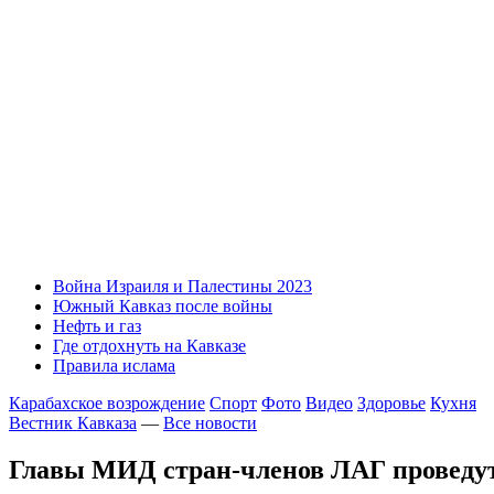
Война Израиля и Палестины 2023
Южный Кавказ после войны
Нефть и газ
Где отдохнуть на Кавказе
Правила ислама
Карабахское возрождение
Спорт
Фото
Видео
Здоровье
Кухня
Вестник Кавказа
—
Все новости
Главы МИД стран-членов ЛАГ проведут