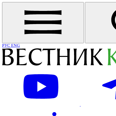
РУС
ENG