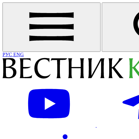
РУС
ENG