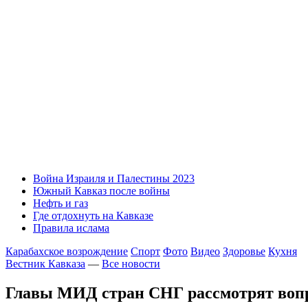
Война Израиля и Палестины 2023
Южный Кавказ после войны
Нефть и газ
Где отдохнуть на Кавказе
Правила ислама
Карабахское возрождение
Спорт
Фото
Видео
Здоровье
Кухня
Вестник Кавказа
—
Все новости
Главы МИД стран СНГ рассмотрят вопр