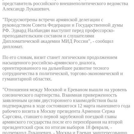
представитель российского внешнеполитического ведомства
Александр Лукашевич.
"Предусмотрены встречи армянской делегации с
руководством Совета Федерации и Государственной думы
РФ. Эдвард Налбандян выступит перед профессорско-
преподавательским составом и слушателями
Дипломатической академии МИД России", - сообщил
дипломат.
По его словам, визит станет логическим продолжением
насыщенного российско-армянского диалога,
ориентированного на дальнейшее развитие тесного
сотрудничества в политической, торгово-экономической и
гуманитарной областях.
"Отношения между Москвой и Ереваном вышли на уровень
союзнического партнерства. Взаимная приверженность
заявленным целям двустороннего взаимодействия была
подтверждена в ходе состоявшегося 12 марта нынешнего года
рабочего визита в Москву президента Армении Сержа
Саргсяна, ставшего первой зарубежной поездкой главы
армянского государства после его переизбрания на второй
президентский срок по итогам выборов 18 февраля, -
подчеркнул Лукашевич. - Москва и Ереван заинтересованно