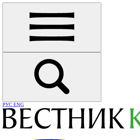
РУС
ENG