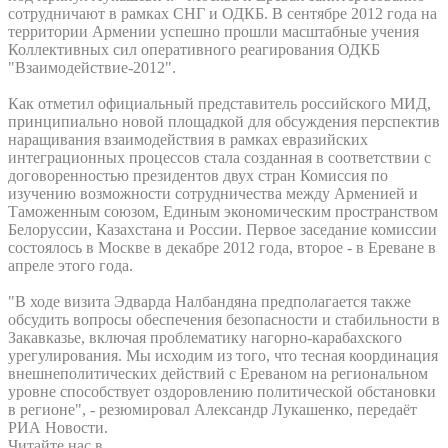
сотрудничают в рамках СНГ и ОДКБ. В сентябре 2012 года на
территории Армении успешно прошли масштабные учения
Коллективных сил оперативного реагирования ОДКБ
"Взаимодействие-2012".
Как отметил официальный представитель российского МИД,
принципиально новой площадкой для обсуждения перспектив
наращивания взаимодействия в рамках евразийских
интеграционных процессов стала созданная в соответствии с
договоренностью президентов двух стран Комиссия по
изучению возможности сотрудничества между Арменией и
Таможенным союзом, Единым экономическим пространством
Белоруссии, Казахстана и России. Первое заседание комиссии
состоялось в Москве в декабре 2012 года, второе - в Ереване в
апреле этого года.
"В ходе визита Эдварда Налбандяна предполагается также
обсудить вопросы обеспечения безопасности и стабильности в
Закавказье, включая проблематику нагорно-карабахского
урегулирования. Мы исходим из того, что тесная координация
внешнеполитических действий с Ереваном на региональном
уровне способствует оздоровлению политической обстановки
в регионе", - резюмировал Александр Лукашенко, передаёт
РИА Новости.
Читайте нас в