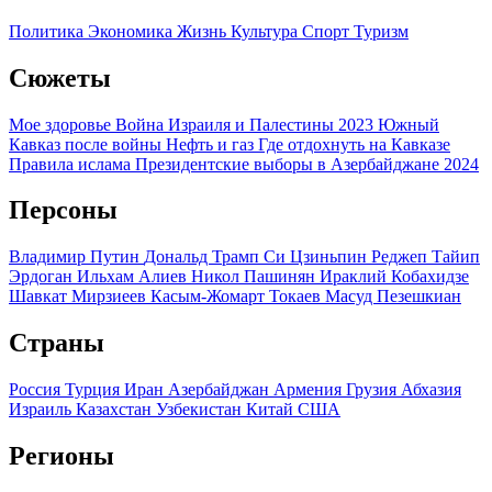
Политика
Экономика
Жизнь
Культура
Спорт
Туризм
Сюжеты
Мое здоровье
Война Израиля и Палестины 2023
Южный
Кавказ после войны
Нефть и газ
Где отдохнуть на Кавказе
Правила ислама
Президентские выборы в Азербайджане 2024
Персоны
Владимир Путин
Дональд Трамп
Си Цзиньпин
Реджеп Тайип
Эрдоган
Ильхам Алиев
Никол Пашинян
Ираклий Кобахидзе
Шавкат Мирзиеев
Касым-Жомарт Токаев
Масуд Пезешкиан
Страны
Россия
Турция
Иран
Азербайджан
Армения
Грузия
Абхазия
Израиль
Казахстан
Узбекистан
Китай
США
Регионы