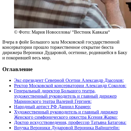
© Фото: Мария Новоселова/ “Вестник Кавказа“
Вчера в фойе Большого зала Московской государственной
консерватории прошло торжественное открытие бюста
дирижера Вероники Дударовой, осетинке, родившейся в Баку
и покорившей весь мир.
Оглавление
Экс-президент Северной Осетии Александр Дзасохов:
Ректор Московской консерватории Александр Соколов:
Генеральный директор Большого театра,
художественный руководитель и главный дирижер
Мариинского театра Валерий Гергиев:
Народный артист РФ Даниил Крамер:
Художественный руководитель и главный дирижер
Женского симфонического оркестра Ксения Жарко:
Доктор искусствоведения, профессор Татьяна Батагова:
Внучка Вероники Дударовой Вероника Вайнштейн: