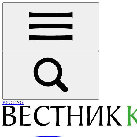
РУС
ENG