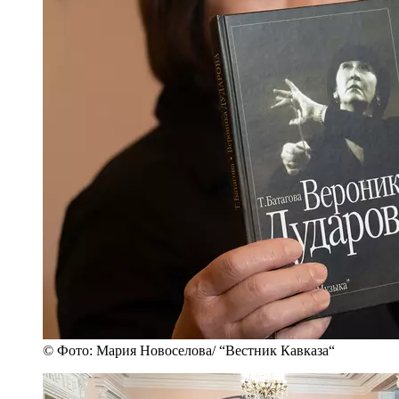
© Фото: Мария Новоселова/ “Вестник Кавказа“