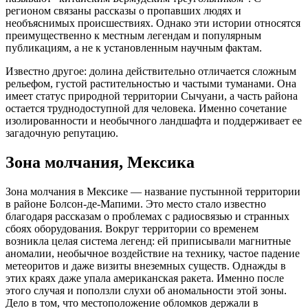
регионом связаны рассказы о пропавших людях и
необъяснимых происшествиях. Однако эти истории относятся
преимущественно к местным легендам и популярным
публикациям, а не к установленным научным фактам.
Известно другое: долина действительно отличается сложным
рельефом, густой растительностью и частыми туманами. Она
имеет статус природной территории Сычуани, а часть района
остается труднодоступной для человека. Именно сочетание
изолированности и необычного ландшафта и поддерживает ее
загадочную репутацию.
Зона молчания, Мексика
Зона молчания в Мексике — название пустынной территории
в районе Болсон-де-Мапими. Это место стало известно
благодаря рассказам о проблемах с радиосвязью и странных
сбоях оборудования. Вокруг территории со временем
возникла целая система легенд: ей приписывали магнитные
аномалии, необычное воздействие на технику, частое падение
метеоритов и даже визиты внеземных существ. Однажды в
этих краях даже упала американская ракета. Именно после
этого случая и поползли слухи об аномальности этой зоны.
Дело в том, что местоположение обломков держали в