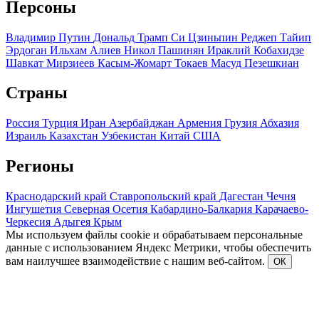
Персоны
Владимир Путин
Дональд Трамп
Си Цзиньпин
Реджеп Тайип
Эрдоган
Ильхам Алиев
Никол Пашинян
Ираклий Кобахидзе
Шавкат Мирзиеев
Касым-Жомарт Токаев
Масуд Пезешкиан
Страны
Россия
Турция
Иран
Азербайджан
Армения
Грузия
Абхазия
Израиль
Казахстан
Узбекистан
Китай
США
Регионы
Краснодарский край
Ставропольский край
Дагестан
Чечня
Ингушетия
Северная Осетия
Кабардино-Балкария
Карачаево-
Черкесия
Адыгея
Крым
Мы используем файлы cookie и обрабатываем персональные
данные с использованием Яндекс Метрики, чтобы обеспечить
вам наилучшее взаимодействие с нашим веб-сайтом.
ОК