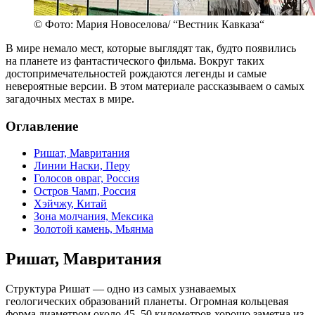
© Фото: Мария Новоселова/ “Вестник Кавказа“
В мире немало мест, которые выглядят так, будто появились
на планете из фантастического фильма. Вокруг таких
достопримечательностей рождаются легенды и самые
невероятные версии. В этом материале рассказываем о самых
загадочных местах в мире.
Оглавление
Ришат, Мавритания
Линии Наски, Перу
Голосов овраг, Россия
Остров Чамп, Россия
Хэйчжу, Китай
Зона молчания, Мексика
Золотой камень, Мьянма
Ришат, Мавритания
Структура Ришат — одно из самых узнаваемых
геологических образований планеты. Огромная кольцевая
форма диаметром около 45–50 километров хорошо заметна из