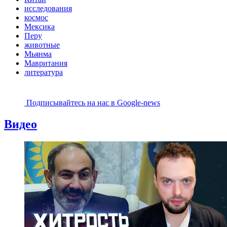
исследования
космос
Мексика
Перу
животные
Мьянма
Мавритания
литература
Подписывайтесь на наc в Google-news
Видео