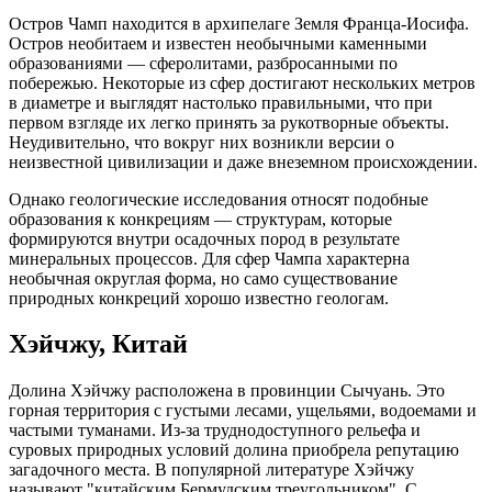
Остров Чамп находится в архипелаге Земля Франца-Иосифа.
Остров необитаем и известен необычными каменными
образованиями — сферолитами, разбросанными по
побережью. Некоторые из сфер достигают нескольких метров
в диаметре и выглядят настолько правильными, что при
первом взгляде их легко принять за рукотворные объекты.
Неудивительно, что вокруг них возникли версии о
неизвестной цивилизации и даже внеземном происхождении.
Однако геологические исследования относят подобные
образования к конкрециям — структурам, которые
формируются внутри осадочных пород в результате
минеральных процессов. Для сфер Чампа характерна
необычная округлая форма, но само существование
природных конкреций хорошо известно геологам.
Хэйчжу, Китай
Долина Хэйчжу расположена в провинции Сычуань. Это
горная территория с густыми лесами, ущельями, водоемами и
частыми туманами. Из-за труднодоступного рельефа и
суровых природных условий долина приобрела репутацию
загадочного места. В популярной литературе Хэйчжу
называют "китайским Бермудским треугольником". С