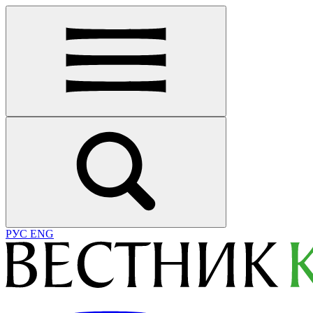
РУС
ENG