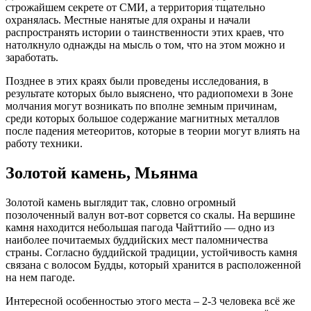
строжайшем секрете от СМИ, а территория тщательно
охранялась. Местные нанятые для охраны и начали
распространять истории о таинственности этих краев, что
натолкнуло однажды на мысль о том, что на этом можно и
заработать.
Позднее в этих краях были проведены исследования, в
результате которых было выяснено, что радиопомехи в Зоне
молчания могут возникать по вполне земным причинам,
среди которых большое содержание магнитных металлов
после падения метеоритов, которые в теории могут влиять на
работу техники.
Золотой камень, Мьянма
Золотой камень выглядит так, словно огромный
позолоченный валун вот-вот сорвется со скалы. На вершине
камня находится небольшая пагода Чайттийо — одно из
наиболее почитаемых буддийских мест паломничества
страны. Согласно буддийской традиции, устойчивость камня
связана с волосом Будды, который хранится в расположенной
на нем пагоде.
Интересной особенностью этого места – 2-3 человека всё же