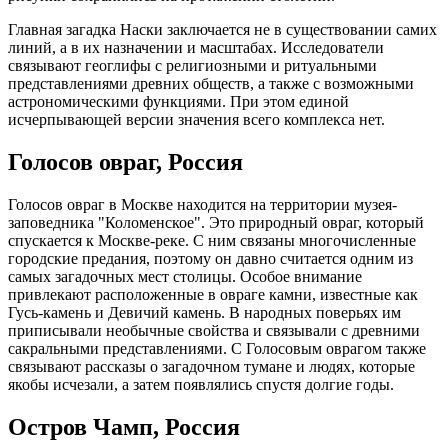
Главная загадка Наски заключается не в существовании самих
линий, а в их назначении и масштабах. Исследователи
связывают геоглифы с религиозными и ритуальными
представлениями древних обществ, а также с возможными
астрономическими функциями. При этом единой
исчерпывающей версии значения всего комплекса нет.
Голосов овраг, Россия
Голосов овраг в Москве находится на территории музея-
заповедника "Коломенское". Это природный овраг, который
спускается к Москве-реке. С ним связаны многочисленные
городские предания, поэтому он давно считается одним из
самых загадочных мест столицы. Особое внимание
привлекают расположенные в овраге камни, известные как
Гусь-камень и Девичий камень. В народных поверьях им
приписывали необычные свойства и связывали с древними
сакральными представлениями. С Голосовым оврагом также
связывают рассказы о загадочном тумане и людях, которые
якобы исчезали, а затем появлялись спустя долгие годы.
Остров Чамп, Россия