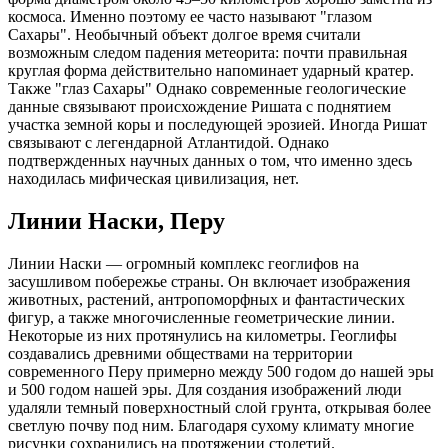
космоса. Именно поэтому ее часто называют "глазом
Сахары". Необычный объект долгое время считали
возможным следом падения метеорита: почти правильная
круглая форма действительно напоминает ударный кратер.
Также "глаз Сахары" Однако современные геологические
данные связывают происхождение Ришата с поднятием
участка земной коры и последующей эрозией. Иногда Ришат
связывают с легендарной Атлантидой. Однако
подтвержденных научных данных о том, что именно здесь
находилась мифическая цивилизация, нет.
Линии Наски, Перу
Линии Наски — огромный комплекс геоглифов на
засушливом побережье страны. Он включает изображения
животных, растений, антропоморфных и фантастических
фигур, а также многочисленные геометрические линии.
Некоторые из них протянулись на километры. Геоглифы
создавались древними обществами на территории
современного Перу примерно между 500 годом до нашей эры
и 500 годом нашей эры. Для создания изображений люди
удаляли темный поверхностный слой грунта, открывая более
светлую почву под ним. Благодаря сухому климату многие
рисунки сохранились на протяжении столетий.