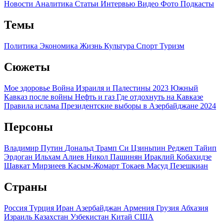
Новости
Аналитика
Статьи
Интервью
Видео
Фото
Подкасты
Темы
Политика
Экономика
Жизнь
Культура
Спорт
Туризм
Сюжеты
Мое здоровье
Война Израиля и Палестины 2023
Южный
Кавказ после войны
Нефть и газ
Где отдохнуть на Кавказе
Правила ислама
Президентские выборы в Азербайджане 2024
Персоны
Владимир Путин
Дональд Трамп
Си Цзиньпин
Реджеп Тайип
Эрдоган
Ильхам Алиев
Никол Пашинян
Ираклий Кобахидзе
Шавкат Мирзиеев
Касым-Жомарт Токаев
Масуд Пезешкиан
Страны
Россия
Турция
Иран
Азербайджан
Армения
Грузия
Абхазия
Израиль
Казахстан
Узбекистан
Китай
США