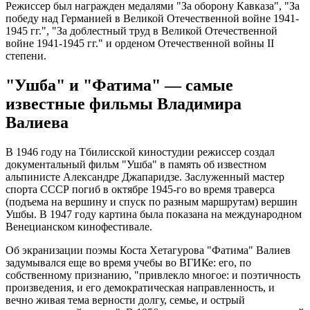
Режиссер был награжден медалями "За оборону Кавказа", "За
победу над Германией в Великой Отечественной войне 1941-
1945 гг.", "За доблестный труд в Великой Отечественной
войне 1941-1945 гг." и орденом Отечественной войны II
степени.
"Ушба" и "Фатима" — самые
известные фильмы Владимира
Валиева
В 1946 году на Тбилисской киностудии режиссер создал
документальный фильм "Ушба" в память об известном
альпинисте Александре Джапаридзе. Заслуженный мастер
спорта СССР погиб в октябре 1945-го во время траверса
(подъема на вершину и спуск по разным маршрутам) вершин
Ушбы. В 1947 году картина была показана на международном
Венецианском кинофестивале.
Об экранизации поэмы Коста Хетагурова "Фатима" Валиев
задумывался еще во время учебы во ВГИКе: его, по
собственному признанию, "привлекло многое: и поэтичность
произведения, и его демократическая направленность, и
вечно живая тема верности долгу, семье, и острый