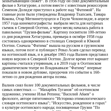
захватывающий сюжет". В 1956 году он снял документальный
фильм о Хетагурове, а потом вместе с известным режиссером
Семеном Долидзе приступил к работе над "Фатимой". На
главные роли были утверждены Владимир Тхапсаев, Тамара
Кокова, Отар Мегвинетухуцеси и Гиули Чохонелидзе, в апреле
1957 года кинематографисты выбрали места для натурных
съемок в Северной Осетии, а через месяц началась работа в
павильонах "Грузия-фильма". Картину посвятили 100-летию
со дня рождения Хетагурова, премьера в октябре 1958 года
состоялась одновременно в столицах Северной и Южной
Осетии. Сначала "Фатима" вышла на русском и грузинском
языках, потом поэт и публицист Реваз Асаев сделал перевод
на осетинский язык, и в декабре 1965 года Валиев представил
новую версию в Северной Осетии. Долгое время этот вариант
картины считался утерянным, а в 2019 году в Осетинском
драматическом театре во Владикавказе "Фатиму" впервые
показали в новом дубляже, приурочив это событие к 160-
летию со дня рождения автора поэмы.
Валиев снял более 100 документальных фильмов, в числе
самых известных — "Махарбек Туганов" об осетинском
художнике, ученике Ильи Репина; "Василий Абаев" о
филологе, авторе пятитомного "Историко-этимологического
словаря осетинского языка"; "Искусство, рожденное в горах"
о культуре осетинского народа; посвященные Грузии "По