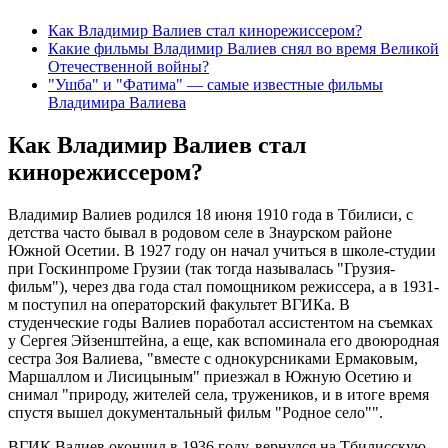
Как Владимир Валиев стал кинорежиссером?
Какие фильмы Владимир Валиев снял во время Великой
Отечественной войны?
"Ушба" и "Фатима" — самые известные фильмы
Владимира Валиева
Как Владимир Валиев стал
кинорежиссером?
Владимир Валиев родился 18 июня 1910 года в Тбилиси, с
детства часто бывал в родовом селе в Знаурском районе
Южной Осетии. В 1927 году он начал учиться в школе-студии
при Госкинпроме Грузии (так тогда называлась "Грузия-
фильм"), через два года стал помощником режиссера, а в 1931-
м поступил на операторский факультет ВГИКа. В
студенческие годы Валиев поработал ассистентом на съемках
у Сергея Эйзенштейна, а еще, как вспоминала его двоюродная
сестра Зоя Валиева, "вместе с однокурсниками Ермаковым,
Маршаллом и Лисицыным" приезжал в Южную Осетию и
снимал "природу, жителей села, тружеников, и в итоге время
спустя вышел документальный фильм "Родное село"".
ВГИК Валиев окончил в 1936 году, вернулся на Тбилисскую