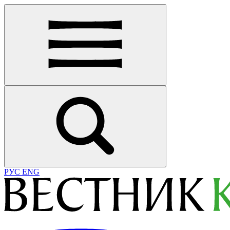
РУС
ENG