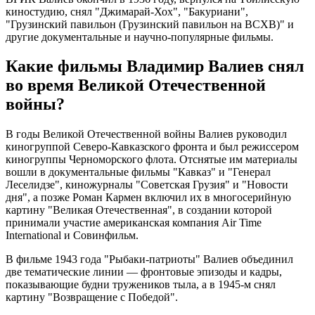
киностудию, снял "Джимарай-Хох", "Бакуриани",
"Грузинский павильон (Грузинский павильон на ВСХВ)" и
другие документальные и научно-популярные фильмы.
Какие фильмы Владимир Валиев снял
во время Великой Отечественной
войны?
В годы Великой Отечественной войны Валиев руководил
киногруппой Северо-Кавказского фронта и был режиссером
киногруппы Черноморского флота. Отснятые им материалы
вошли в документальные фильмы "Кавказ" и "Генерал
Леселидзе", киножурналы "Советская Грузия" и "Новости
дня", а позже Роман Кармен включил их в многосерийную
картину "Великая Отечественная", в создании которой
принимали участие американская компания Air Time
International и Совинфильм.
В фильме 1943 года "Рыбаки-патриоты" Валиев объединил
две тематические линии — фронтовые эпизоды и кадры,
показывающие будни тружеников тыла, а в 1945-м снял
картину "Возвращение с Победой".