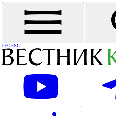
РУС
ENG