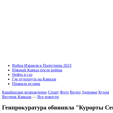
Война Израиля и Палестины 2023
Южный Кавказ после войны
Нефть и газ
Где отдохнуть на Кавказе
Правила ислама
Карабахское возрождение
Спорт
Фото
Видео
Здоровье
Кухня
Вестник Кавказа
—
Все новости
Генпрокуратура обвинила "Курорты Сев