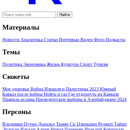
Найти
Материалы
Новости
Аналитика
Статьи
Интервью
Видео
Фото
Подкасты
Темы
Политика
Экономика
Жизнь
Культура
Спорт
Туризм
Сюжеты
Мое здоровье
Война Израиля и Палестины 2023
Южный
Кавказ после войны
Нефть и газ
Где отдохнуть на Кавказе
Правила ислама
Президентские выборы в Азербайджане 2024
Персоны
Владимир Путин
Дональд Трамп
Си Цзиньпин
Реджеп Тайип
Эрдоган
Ильхам Алиев
Никол Пашинян
Ираклий Кобахидзе