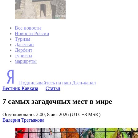
Все новости
Новости России
Туризм
Дагестан
Дербент
туристы
маршруты
Подписывайтесь на наш Дзен-канал
Вестник Кавказа
—
Статьи
7 самых загадочных мест в мире
Опубликовано: 2:00, 8 авг 2026 (UTC+3 MSK)
Валерия Третьякова