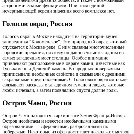
представлениями древних обществ, а также с возможными
астрономическими функциями. При этом единой
исчерпывающей версии значения всего комплекса нет.
Голосов овраг, Россия
Голосов овраг в Москве находится на территории музея-
заповедника "Коломенское". Это природный овраг, который
спускается к Москве-реке. С ним связаны многочисленные
городские предания, поэтому он давно считается одним из
самых загадочных мест столицы. Особое внимание
привлекают расположенные в овраге камни, известные как
Гусь-камень и Девичий камень. В народных поверьях им
приписывали необычные свойства и связывали с древними
сакральными представлениями. С Голосовым оврагом также
связывают рассказы о загадочном тумане и людях, которые
якобы исчезали, а затем появлялись спустя долгие годы.
Остров Чамп, Россия
Остров Чамп находится в архипелаге Земля Франца-Иосифа.
Остров необитаем и известен необычными каменными
образованиями — сферолитами, разбросанными по
побережью. Некоторые из сфер достигают нескольких метров