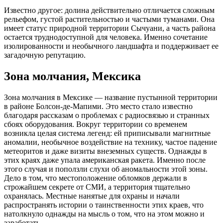
Известно другое: долина действительно отличается сложным
рельефом, густой растительностью и частыми туманами. Она
имеет статус природной территории Сычуани, а часть района
остается труднодоступной для человека. Именно сочетание
изолированности и необычного ландшафта и поддерживает ее
загадочную репутацию.
Зона молчания, Мексика
Зона молчания в Мексике — название пустынной территории
в районе Болсон-де-Мапими. Это место стало известно
благодаря рассказам о проблемах с радиосвязью и странных
сбоях оборудования. Вокруг территории со временем
возникла целая система легенд: ей приписывали магнитные
аномалии, необычное воздействие на технику, частое падение
метеоритов и даже визиты внеземных существ. Однажды в
этих краях даже упала американская ракета. Именно после
этого случая и поползли слухи об аномальности этой зоны.
Дело в том, что местоположение обломков держали в
строжайшем секрете от СМИ, а территория тщательно
охранялась. Местные нанятые для охраны и начали
распространять истории о таинственности этих краев, что
натолкнуло однажды на мысль о том, что на этом можно и
заработать.