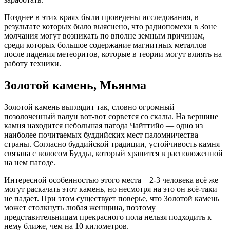
Позднее в этих краях были проведены исследования, в
результате которых было выяснено, что радиопомехи в Зоне
молчания могут возникать по вполне земным причинам,
среди которых большое содержание магнитных металлов
после падения метеоритов, которые в теории могут влиять на
работу техники.
Золотой камень, Мьянма
Золотой камень выглядит так, словно огромный
позолоченный валун вот-вот сорвется со скалы. На вершине
камня находится небольшая пагода Чайттийо — одно из
наиболее почитаемых буддийских мест паломничества
страны. Согласно буддийской традиции, устойчивость камня
связана с волосом Будды, который хранится в расположенной
на нем пагоде.
Интересной особенностью этого места – 2-3 человека всё же
могут раскачать этот камень, но несмотря на это он всё-таки
не падает. При этом существует поверье, что Золотой камень
может столкнуть любая женщина, поэтому
представительницам прекрасного пола нельзя подходить к
нему ближе, чем на 10 километров.