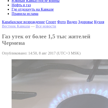
Южный Кавказ после войны
Нефть и газ
Где отдохнуть на Кавказе
Правила ислама
Карабахское возрождение
Спорт
Фото
Видео
Здоровье
Кухня
Вестник Кавказа
—
Все новости
Газ утек от более 1,5 тыс жителей
Чермена
Опубликовано: 14:50, 8 авг 2017 (UTC+3 MSK)