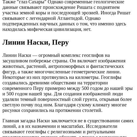
Также "глаз Сахары" Однако современные геологические
данные связывают происхождение Ришата с поднятием
участка земной коры и последующей эрозией. Иногда Ришат
связывают с легендарной Атлантидой. Однако
подтвержденных научных данных о том, что именно здесь
находилась мифическая цивилизация, нет.
Линии Наски, Перу
Линии Наски — огромный комплекс геоглифов на
засушливом побережье страны. Он включает изображения
животных, растений, антропоморфных и фантастических
фигур, а также многочисленные геометрические линии.
Некоторые из них протянулись на километры. Геоглифы
создавались древними обществами на территории
современного Перу примерно между 500 годом до нашей эры
и 500 годом нашей эры. Для создания изображений люди
удаляли темный поверхностный слой грунта, открывая более
светлую почву под ним. Благодаря сухому климату многие
рисунки сохранились на протяжении столетий.
Главная загадка Наски заключается не в существовании самих
линий, а в их назначении и масштабах. Исследователи
связывают геоглифы с религиозными и ритуальными