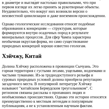
в диаметре и выглядят настолько правильными, что при
первом взгляде их легко принять за рукотворные объекты.
Неудивительно, что вокруг них возникли версии о
неизвестной цивилизации и даже внеземном происхождении.
Однако геологические исследования относят подобные
образования к конкрециям — структурам, которые
формируются внутри осадочных пород в результате
минеральных процессов. Для сфер Чампа характерна
необычная округлая форма, но само существование
природных конкреций хорошо известно геологам.
Хэйчжу, Китай
Долина Хэйчжу расположена в провинции Сычуань. Это
горная территория с густыми лесами, ущельями, водоемами и
частыми туманами. Из-за труднодоступного рельефа и
суровых природных условий долина приобрела репутацию
загадочного места. В популярной литературе Хэйчжу
называют "китайским Бермудским треугольником". С
регионом связаны рассказы о пропавших людях и
необъяснимых происшествиях. Однако эти истории относятся
преимущественно к местным легендам и популярным
публикациям, а не к установленным научным фактам.