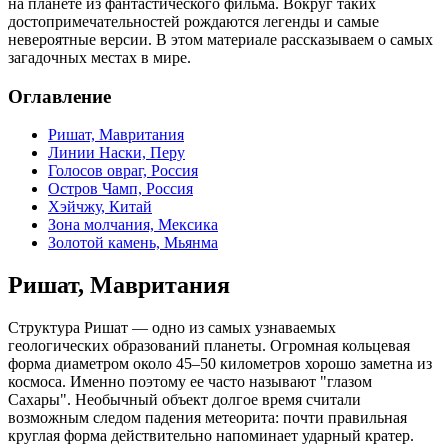
на планете из фантастического фильма. Вокруг таких
достопримечательностей рождаются легенды и самые
невероятные версии. В этом материале рассказываем о самых
загадочных местах в мире.
Оглавление
Ришат, Мавритания
Линии Наски, Перу
Голосов овраг, Россия
Остров Чамп, Россия
Хэйчжу, Китай
Зона молчания, Мексика
Золотой камень, Мьянма
Ришат, Мавритания
Структура Ришат — одно из самых узнаваемых
геологических образований планеты. Огромная кольцевая
форма диаметром около 45–50 километров хорошо заметна из
космоса. Именно поэтому ее часто называют "глазом
Сахары". Необычный объект долгое время считали
возможным следом падения метеорита: почти правильная
круглая форма действительно напоминает ударный кратер.