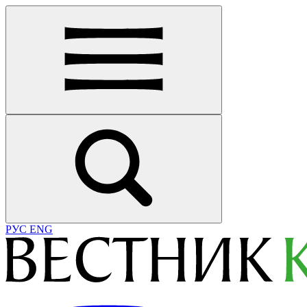
РУС
ENG