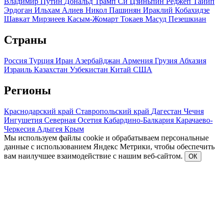
Владимир Путин
Дональд Трамп
Си Цзиньпин
Реджеп Тайип
Эрдоган
Ильхам Алиев
Никол Пашинян
Ираклий Кобахидзе
Шавкат Мирзиеев
Касым-Жомарт Токаев
Масуд Пезешкиан
Страны
Россия
Турция
Иран
Азербайджан
Армения
Грузия
Абхазия
Израиль
Казахстан
Узбекистан
Китай
США
Регионы
Краснодарский край
Ставропольский край
Дагестан
Чечня
Ингушетия
Северная Осетия
Кабардино-Балкария
Карачаево-
Черкесия
Адыгея
Крым
Мы используем файлы cookie и обрабатываем персональные
данные с использованием Яндекс Метрики, чтобы обеспечить
вам наилучшее взаимодействие с нашим веб-сайтом.
ОК