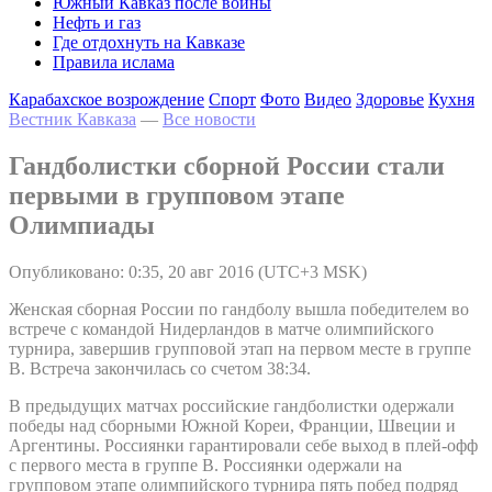
Южный Кавказ после войны
Нефть и газ
Где отдохнуть на Кавказе
Правила ислама
Карабахское возрождение
Спорт
Фото
Видео
Здоровье
Кухня
Вестник Кавказа
—
Все новости
Гандболистки сборной России стали
первыми в групповом этапе
Олимпиады
Опубликовано: 0:35, 20 авг 2016 (UTC+3 MSK)
Женская сборная России по гандболу вышла победителем во
встрече с командой Нидерландов в матче олимпийского
турнира, завершив групповой этап на первом месте в группе
B. Встреча закончилась со счетом 38:34.
В предыдущих матчах российские гандболистки одержали
победы над сборными Южной Кореи, Франции, Швеции и
Аргентины. Россиянки гарантировали себе выход в плей-офф
с первого места в группе B. Россиянки одержали на
групповом этапе олимпийского турнира пять побед подряд