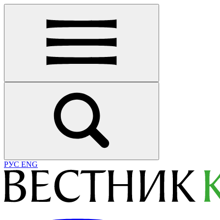
РУС
ENG