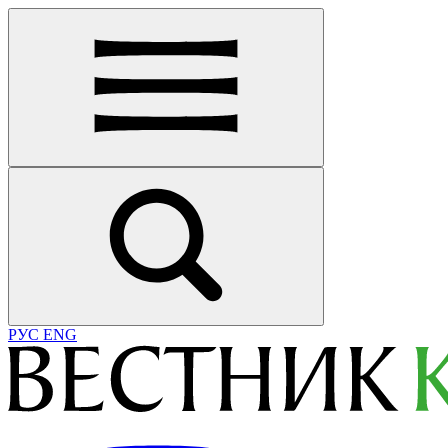
РУС
ENG