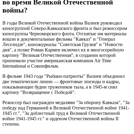
во время Великой Отечественной
войны?
В годы Великой Отечественной войны Валиев руководил
киногруппой Северо-Кавказского фронта и был режиссером
киногруппы Черноморского флота. Отснятые им материалы
вошли в документальные фильмы "Кавказ" и "Генерал
Леселидзе", киножурналы "Советская Грузия" и "Новости
дня", а позже Роман Кармен включил их в многосерийную
картину "Великая Отечественная", в создании которой
принимали участие американская компания Air Time
International и Совинфильм.
В фильме 1943 года "Рыбаки-патриоты" Валиев объединил
две тематические линии — фронтовые эпизоды и кадры,
показывающие будни тружеников тыла, а в 1945-м снял
картину "Возвращение с Победой".
Режиссер был награжден медалями "За оборону Кавказа", "За
победу над Германией в Великой Отечественной войне 1941-
1945 гг.", "За доблестный труд в Великой Отечественной
войне 1941-1945 гг." и орденом Отечественной войны II
степени.