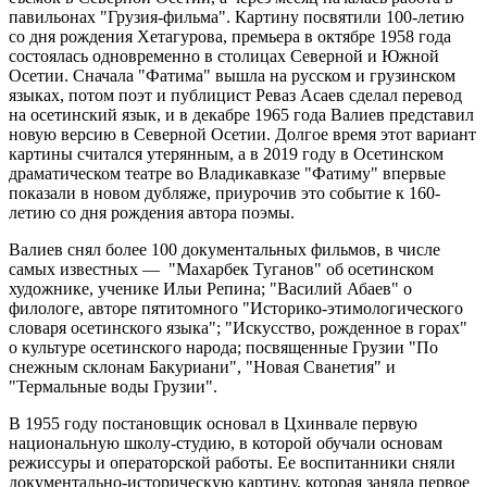
павильонах "Грузия-фильма". Картину посвятили 100-летию
со дня рождения Хетагурова, премьера в октябре 1958 года
состоялась одновременно в столицах Северной и Южной
Осетии. Сначала "Фатима" вышла на русском и грузинском
языках, потом поэт и публицист Реваз Асаев сделал перевод
на осетинский язык, и в декабре 1965 года Валиев представил
новую версию в Северной Осетии. Долгое время этот вариант
картины считался утерянным, а в 2019 году в Осетинском
драматическом театре во Владикавказе "Фатиму" впервые
показали в новом дубляже, приурочив это событие к 160-
летию со дня рождения автора поэмы.
Валиев снял более 100 документальных фильмов, в числе
самых известных — "Махарбек Туганов" об осетинском
художнике, ученике Ильи Репина; "Василий Абаев" о
филологе, авторе пятитомного "Историко-этимологического
словаря осетинского языка"; "Искусство, рожденное в горах"
о культуре осетинского народа; посвященные Грузии "По
снежным склонам Бакуриани", "Новая Сванетия" и
"Термальные воды Грузии".
В 1955 году постановщик основал в Цхинвале первую
национальную школу-студию, в которой обучали основам
режиссуры и операторской работы. Ее воспитанники сняли
документально-историческую картину, которая заняла первое