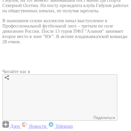
Габулов, на тот момент занимавший пост министра спорта
Северной Осетии. На посту президента клуба Габулов работал
на общественных началах, не получая зарплаты.
В нынешнем сезоне коллектив начал выступление в
Профессиональной футбольной лиге – третьем по силе
дивизионе России. После 13 туров ПФЛ "Алания" занимает
второе место в зоне "Юг". В активе владикавказской команды
28 очков.
Читайте нас в
Поделиться
Дзен
Новости
Telegram