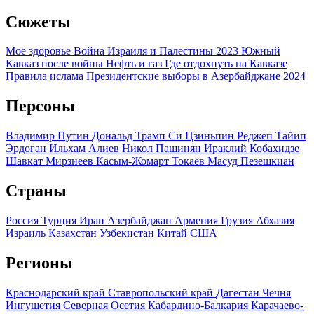
Сюжеты
Мое здоровье
Война Израиля и Палестины 2023
Южный
Кавказ после войны
Нефть и газ
Где отдохнуть на Кавказе
Правила ислама
Президентские выборы в Азербайджане 2024
Персоны
Владимир Путин
Дональд Трамп
Си Цзиньпин
Реджеп Тайип
Эрдоган
Ильхам Алиев
Никол Пашинян
Ираклий Кобахидзе
Шавкат Мирзиеев
Касым-Жомарт Токаев
Масуд Пезешкиан
Страны
Россия
Турция
Иран
Азербайджан
Армения
Грузия
Абхазия
Израиль
Казахстан
Узбекистан
Китай
США
Регионы
Краснодарский край
Ставропольский край
Дагестан
Чечня
Ингушетия
Северная Осетия
Кабардино-Балкария
Карачаево-