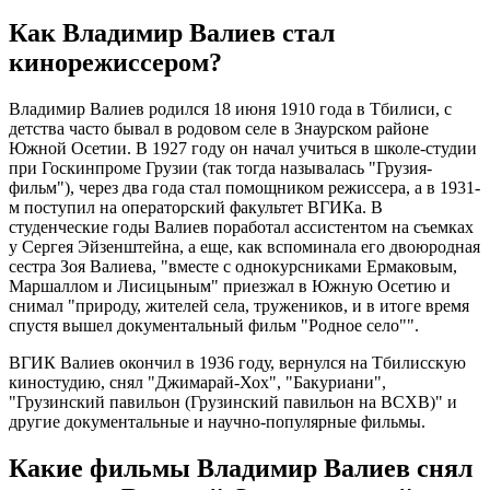
Как Владимир Валиев стал
кинорежиссером?
Владимир Валиев родился 18 июня 1910 года в Тбилиси, с
детства часто бывал в родовом селе в Знаурском районе
Южной Осетии. В 1927 году он начал учиться в школе-студии
при Госкинпроме Грузии (так тогда называлась "Грузия-
фильм"), через два года стал помощником режиссера, а в 1931-
м поступил на операторский факультет ВГИКа. В
студенческие годы Валиев поработал ассистентом на съемках
у Сергея Эйзенштейна, а еще, как вспоминала его двоюродная
сестра Зоя Валиева, "вместе с однокурсниками Ермаковым,
Маршаллом и Лисицыным" приезжал в Южную Осетию и
снимал "природу, жителей села, тружеников, и в итоге время
спустя вышел документальный фильм "Родное село"".
ВГИК Валиев окончил в 1936 году, вернулся на Тбилисскую
киностудию, снял "Джимарай-Хох", "Бакуриани",
"Грузинский павильон (Грузинский павильон на ВСХВ)" и
другие документальные и научно-популярные фильмы.
Какие фильмы Владимир Валиев снял