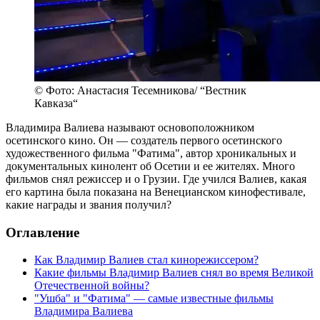
© Фото: Анастасия Тесемникова/ “Вестник
Кавказа“
Владимира Валиева называют основоположником
осетинского кино. Он — создатель первого осетинского
художественного фильма "Фатима", автор хроникальных и
документальных кинолент об Осетии и ее жителях. Много
фильмов снял режиссер и о Грузии. Где учился Валиев, какая
его картина была показана на Венецианском кинофестивале,
какие награды и звания получил?
Оглавление
Как Владимир Валиев стал кинорежиссером?
Какие фильмы Владимир Валиев снял во время Великой
Отечественной войны?
"Ушба" и "Фатима" — самые известные фильмы
Владимира Валиева