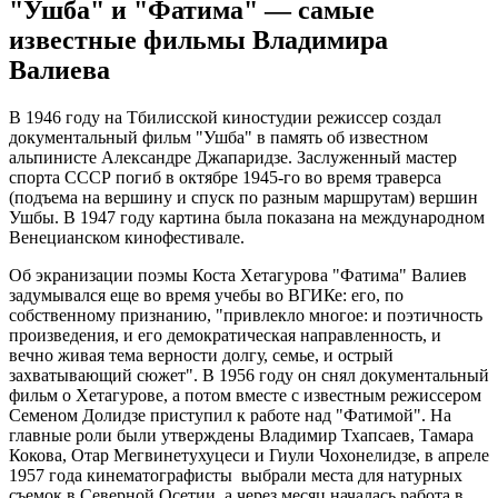
"Ушба" и "Фатима" — самые
известные фильмы Владимира
Валиева
В 1946 году на Тбилисской киностудии режиссер создал
документальный фильм "Ушба" в память об известном
альпинисте Александре Джапаридзе. Заслуженный мастер
спорта СССР погиб в октябре 1945-го во время траверса
(подъема на вершину и спуск по разным маршрутам) вершин
Ушбы. В 1947 году картина была показана на международном
Венецианском кинофестивале.
Об экранизации поэмы Коста Хетагурова "Фатима" Валиев
задумывался еще во время учебы во ВГИКе: его, по
собственному признанию, "привлекло многое: и поэтичность
произведения, и его демократическая направленность, и
вечно живая тема верности долгу, семье, и острый
захватывающий сюжет". В 1956 году он снял документальный
фильм о Хетагурове, а потом вместе с известным режиссером
Семеном Долидзе приступил к работе над "Фатимой". На
главные роли были утверждены Владимир Тхапсаев, Тамара
Кокова, Отар Мегвинетухуцеси и Гиули Чохонелидзе, в апреле
1957 года кинематографисты выбрали места для натурных
съемок в Северной Осетии, а через месяц началась работа в