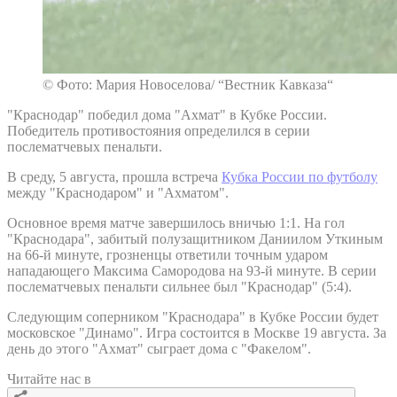
© Фото: Мария Новоселова/ “Вестник Кавказа“
"Краснодар" победил дома "Ахмат" в Кубке России.
Победитель противостояния определился в серии
послематчевых пенальти.
В среду, 5 августа, прошла встреча
Кубка России по футболу
между "Краснодаром" и "Ахматом".
Основное время матче завершилось вничью 1:1. На гол
"Краснодара", забитый полузащитником Даниилом Уткиным
на 66-й минуте, грозненцы ответили точным ударом
нападающего Максима Самородова на 93-й минуте. В серии
послематчевых пенальти сильнее был "Краснодар" (5:4).
Следующим соперником "Краснодара" в Кубке России будет
московское "Динамо". Игра состоится в Москве 19 августа. За
день до этого "Ахмат" сыграет дома с "Факелом".
Читайте нас в