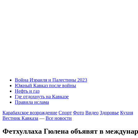
Война Израиля и Палестины 2023
Южный Кавказ после войны
Нефть и газ
Где отдохнуть на Кавказе
Правила ислама
Карабахское возрождение
Спорт
Фото
Видео
Здоровье
Кухня
Вестник Кавказа
—
Все новости
Фетхуллаха Гюлена объявят в междуна