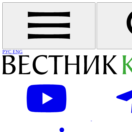
РУС
ENG