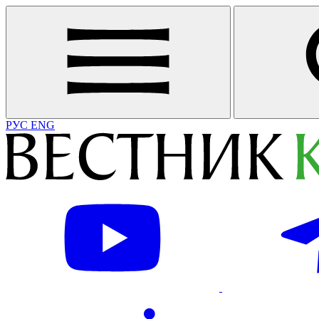
РУС
ENG