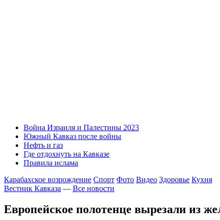
Война Израиля и Палестины 2023
Южный Кавказ после войны
Нефть и газ
Где отдохнуть на Кавказе
Правила ислама
Карабахское возрождение
Спорт
Фото
Видео
Здоровье
Кухня
Вестник Кавказа
—
Все новости
Европейское полотенце вырезали из ж